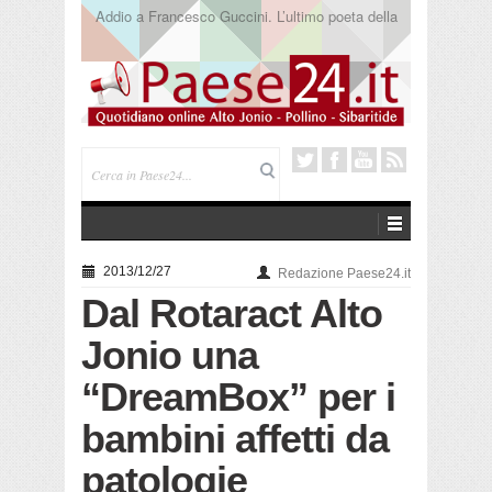
Saracena. Presentato “America”, il romanzo di Luigi
Pandolfi che racconta l’emigrazione
2013/12/27
Redazione Paese24.it
Dal Rotaract Alto
Jonio una
“DreamBox” per i
bambini affetti da
patologie