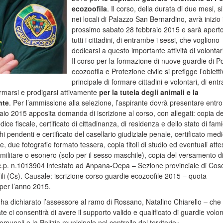
ecozoofila
. Il corso, della durata di due mesi, si
nei locali di Palazzo San Bernardino, avrà inizio i
prossimo sabato 28 febbraio 2015 e sarà apert
tutti i cittadini, di entrambe i sessi, che vogliono
dedicarsi a questo importante attività di volontar
Il corso per la formazione di nuove guardie di Po
ecozoofila e Protezione civile si prefigge l’obiett
principale di formare cittadini e volontari, di en
ormarsi e prodigarsi attivamente
per la tutela degli animali e la
nte
. Per l’ammissione alla selezione, l’aspirante dovrà presentare entro 
io 2015 apposita domanda di iscrizione al corso, con allegati: copia de
ce fiscale, certificato di cittadinanza, di residenza e dello stato di fami
hi pendenti e certificato del casellario giudiziale penale, certificato medi
, due fotografie formato tessera, copia titoli di studio ed eventuali attes
ilitare o esonero (solo per il sesso maschile), copia del versamento d
c.c.p. n.1013904 intestato ad Anpana-Oepa – Sezione provinciale di Cos
i (Cs). Causale: iscrizione corso guardie ecozoofile 2015 – quota
 per l’anno 2015.
– ha dichiarato l’assessore al ramo di Rossano, Natalino Chiarello – che 
te ci consentirà di avere il supporto valido e qualificato di guardie volon
omunali e la Polizia municipale nel controllo del territorio».