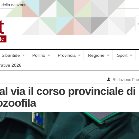
a della canzone
Sibaritide
Pollino
Provincia
Regione
Sport
rative 2026
Redazione Paes
l via il corso provinciale di
ozoofila