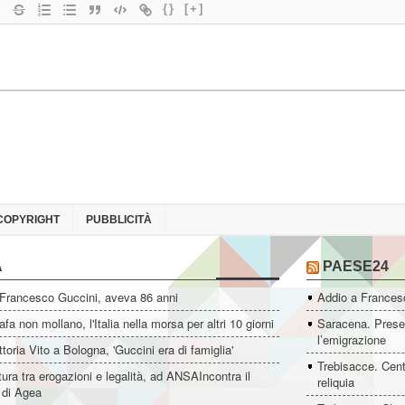
{}
[+]
COPYRIGHT
PUBBLICITÀ
A
PAESE24
 Francesco Guccini, aveva 86 anni
Addio a Francesc
fa non mollano, l'Italia nella morsa per altri 10 giorni
Saracena. Presen
l’emigrazione
ttoria Vito a Bologna, 'Guccini era di famiglia'
Trebisacce. Cent
ltura tra erogazioni e legalità, ad ANSAIncontra il
reliquia
e di Agea