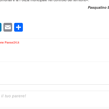
Pasqualino 
sApp
LinkedIn
Email
Condividi
ne Paese24.it