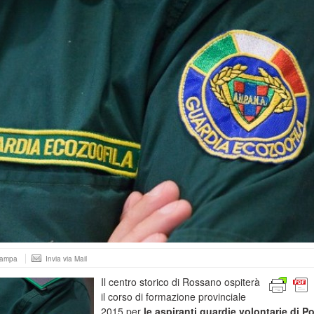
tampa
Invia via Mail
Il centro storico di Rossano ospiterà
il corso di formazione provinciale
2015 per
le aspiranti guardie volontarie di Po