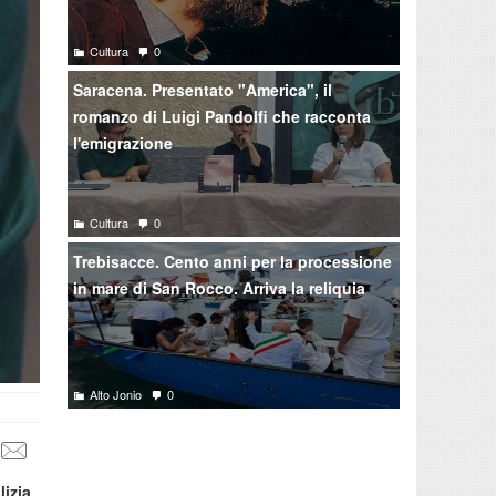
Cultura
0
Saracena. Presentato "America", il
romanzo di Luigi Pandolfi che racconta
l'emigrazione
Cultura
0
Trebisacce. Cento anni per la processione
in mare di San Rocco. Arriva la reliquia
Alto Jonio
0
lizia