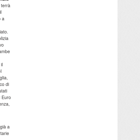
 terrà
l
o a
iato.
lizia
ivo
trambe
il
l
glia,
co di
tati
i Euro
enza,
già a
tarie