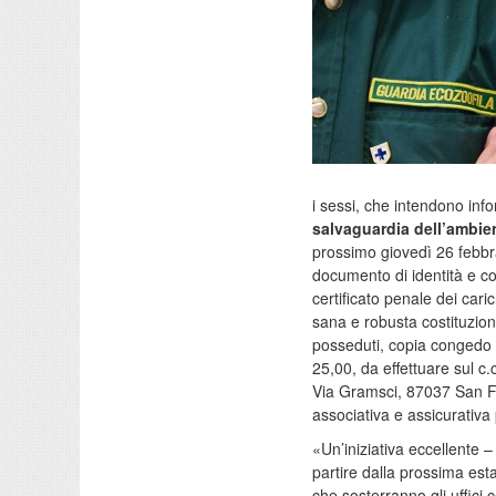
i sessi, che intendono inf
salvaguardia dell’ambie
prossimo giovedì 26 febbra
documento di identità e codi
certificato penale dei caric
sana e robusta costituzione
posseduti, copia congedo m
25,00, da effettuare sul 
Via Gramsci, 87037 San Fil
associativa e assicurativa
«Un’iniziativa eccellente 
partire dalla prossima esta
che sosterranno gli uffici c