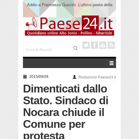
Saracena. Presentato “America”, il romanzo di Luigi
Pandolfi che racconta l’emigrazione
2015/09/28
Redazione Paese24.it
Dimenticati dallo
Stato. Sindaco di
Nocara chiude il
Comune per
protesta