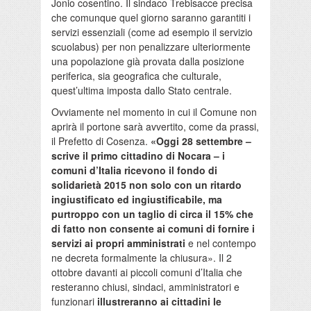
Jonio cosentino. Il sindaco Trebisacce precisa
che comunque quel giorno saranno garantiti i
servizi essenziali (come ad esempio il servizio
scuolabus) per non penalizzare ulteriormente
una popolazione già provata dalla posizione
periferica, sia geografica che culturale,
quest’ultima imposta dallo Stato centrale.
Ovviamente nel momento in cui il Comune non
aprirà il portone sarà avvertito, come da prassi,
il Prefetto di Cosenza.
«Oggi 28 settembre –
scrive il primo cittadino di Nocara – i
comuni d’Italia ricevono il fondo di
solidarietà 2015 non solo con un ritardo
ingiustificato ed ingiustificabile, ma
purtroppo con un taglio di circa il 15% che
di fatto non consente ai comuni di fornire i
servizi ai propri amministrati
e nel contempo
ne decreta formalmente la chiusura». Il 2
ottobre davanti ai piccoli comuni d’Italia che
resteranno chiusi, sindaci, amministratori e
funzionari
illustreranno ai cittadini le