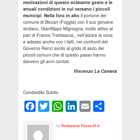
motivazioni di questo eclatante gesto e le
attuali condizioni in cui versano i piccoli
municipi
.
Nella foto in alto
il portone del
comune di Biccari (Foggia) con il suo giovane
sindaco, Gianfilippo Mignogna, molto attivo al
pari di Franco Trebisacce,, nell’alzare la voce,
e adesso anche con i fatti, nei confronti del
Governo Renzi sordo al grido di aiuto dei
piccoli comuni che di questo passo hanno
davvero gli anni contati.
Vincenzo La Camera
Condividilo Subito
Facebook
Twitter
WhatsApp
LinkedIn
Email
Condividi
by
Redazione Paese24.it