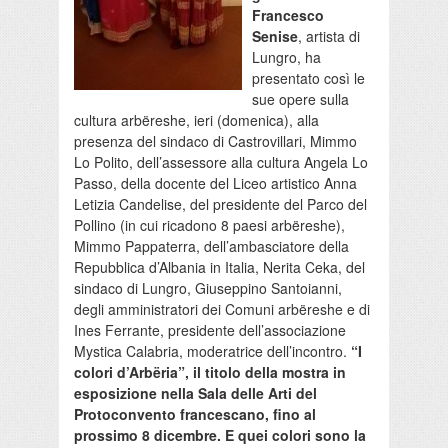
Francesco
Senise
, artista di
Lungro, ha
presentato così le
sue opere sulla
cultura arbëreshe, ieri (domenica), alla
presenza del sindaco di Castrovillari, Mimmo
Lo Polito, dell’assessore alla cultura Angela Lo
Passo, della docente del Liceo artistico Anna
Letizia Candelise, del presidente del Parco del
Pollino (in cui ricadono 8 paesi arbëreshe),
Mimmo Pappaterra, dell’ambasciatore della
Repubblica d’Albania in Italia, Nerita Ceka, del
sindaco di Lungro, Giuseppino Santoianni,
degli amministratori dei Comuni arbëreshe e di
Ines Ferrante, presidente dell’associazione
Mystica Calabria, moderatrice dell’incontro.
“I
colori d’Arbëria”, il titolo della mostra in
esposizione nella Sala delle Arti del
Protoconvento francescano, fino al
prossimo 8 dicembre.
E quei colori sono la