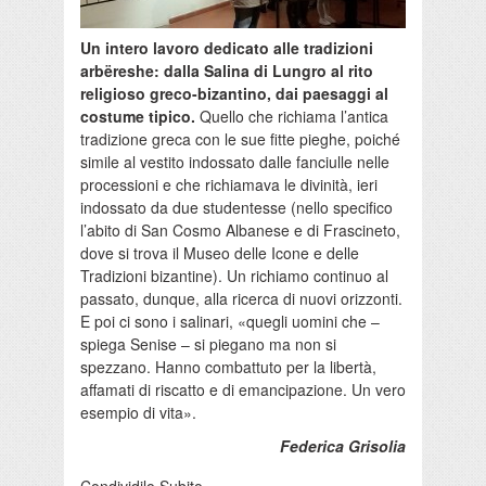
Un intero lavoro dedicato alle tradizioni
arbëreshe: dalla Salina di Lungro al rito
religioso greco-bizantino, dai paesaggi al
costume tipico.
Quello che richiama l’antica
tradizione greca con le sue fitte pieghe, poiché
simile al vestito indossato dalle fanciulle nelle
processioni e che richiamava le divinità, ieri
indossato da due studentesse (nello specifico
l’abito di San Cosmo Albanese e di Frascineto,
dove si trova il Museo delle Icone e delle
Tradizioni bizantine). Un richiamo continuo al
passato, dunque, alla ricerca di nuovi orizzonti.
E poi ci sono i salinari, «quegli uomini che –
spiega Senise – si piegano ma non si
spezzano. Hanno combattuto per la libertà,
affamati di riscatto e di emancipazione. Un vero
esempio di vita».
Federica Grisolia
Condividilo Subito