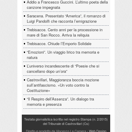
Addio a Francesco Guccini. L’ultimo poeta della
canzone impegnata
Saracena. Presentato “America”, il romanzo di
Luigi Pandolfi che racconta l’emigrazione
Trebisacce. Cento anni per la processione in
mare di San Rocco. Arriva la reliquia
Trebisacce. Chiude l’Emporio Solidale
“Emozioni”. Un viaggio lirico tra memoria e
natura
L’universo incandescente di “Poesie che si
cancellano dopo un’ora”
Castrovillari, Maggioranza boccia mozione
sull’antifascismo. «Un voto contro la
Costituzione»
“Il Respiro dell’Assenza”. Un dialogo tra
memoria e presenza
Testata giornalistica iscritta nel registro Stampa (n. 2/2015)
del Tribunale di Castrovillari (Cs)
Diretto e prodotto da Vincenzo La Camera
- Web Design