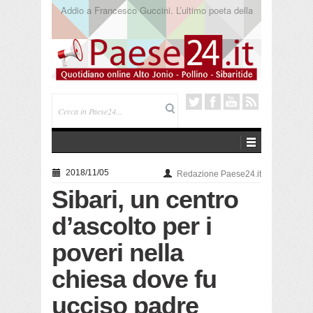
Saracena. Presentato “America”, il romanzo di Luigi
Pandolfi che racconta l’emigrazione
2018/11/05
Redazione Paese24.it
Sibari, un centro
d’ascolto per i
poveri nella
chiesa dove fu
ucciso padre