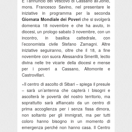
E’ l’annuncio del vescovo di Cassano all’Jonio,
mons. Francesco Savino, nel presentare le
iniziative in programma per la seconda
Giornata Mondiale dei Poveri
che si svolgerà
domenica 18 novembre e che ha avuto, in
diocesi, un prologo sabato 3 novembre, con un
incontro, in basilica cattedrale, con
l’economista civile Stefano Zamagni. Altre
iniziative seguiranno, oltre che il 18, a fine
novembre con suora Alessandra Smerilli, lectio
divina nelle tre vicarie della diocesi e mense
per i poveri a Cassano, Altomonte e
Castrovillari.
«Il centro di ascolto di Sibari – spiega il presule
– sarà un’antenna che capterà i bisogni e
ascolterà le povertà del nostro territorio, ma
soprattutto sarà affiancato da un centro di
prima accoglienza per i senza fissa dimora,
non soltanto per gli immigrati, ma per tutti
coloro hanno bisogno in un momento di
emergenza perché non hanno casa. Il Centro