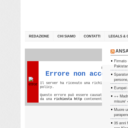
REDAZIONE
CHI SIAMO
CONTATTI
LEGALS & 
ANS
Firmato 
Pakista
Sparator
persone, 
Europei 
++ Madri
misure' 
Muore un
parapen
35 anni 
con Kled