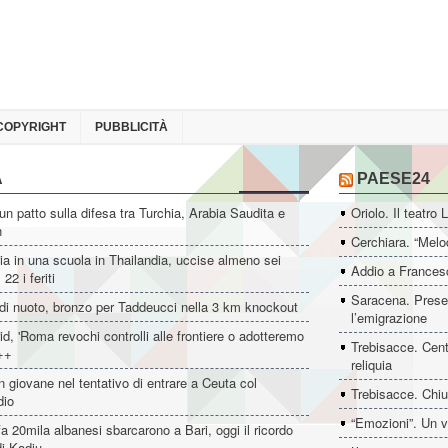
COPYRIGHT
PUBBLICITÀ
A
PAESE24
un patto sulla difesa tra Turchia, Arabia Saudita e
Oriolo. Il teatro 
n
Cerchiara. “Melo
ia in una scuola in Thailandia, uccise almeno sei
Addio a Francesc
22 i feriti
Saracena. Presen
di nuoto, bronzo per Taddeucci nella 3 km knockout
l’emigrazione
d, 'Roma revochi controlli alle frontiere o adotteremo
Trebisacce. Cent
++
reliquia
 giovane nel tentativo di entrare a Ceuta col
Trebisacce. Chiu
dio
“Emozioni”. Un v
fa 20mila albanesi sbarcarono a Bari, oggi il ricordo
i Kadiu