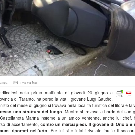
tampa
Invia via Mail
erificatosi nella prima mattinata di giovedì 20 giugno a
ovincia di Taranto, ha perso la vita il giovane Luigi Gaudio,
inizio del mese di giugno si trovava nella località turistica del litorale ta
resso una struttura del luogo.
Mentre si trovava a bordo del suo 
 Castellaneta Marina insieme a un amico ventenne, anche lui chef,
rso di accertamento,
contro un marciapiedi. Il giovane di Oriolo è
aumi riportati nell’urto.
Per lui si è infatti rivelato inutile il socco