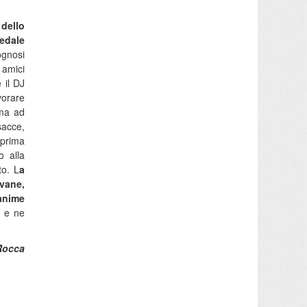
dello
pedale
ognosi
 amici
 il DJ
vorare
oma ad
isacce,
 prima
o alla
to. L
a
vane,
nanime
i
e ne
Rocca