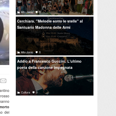
Alto Jonio
0
Cerchiara. "Melodie sotto le stelle" al
Santuario Madonna delle Armi
Alto Jonio
0
Addio a Francesco Guccini. L'ultimo
poeta della canzone impegnata
rantino
Cultura
0
grosso
 hanno
 morto
rso dei