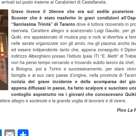
 arrivati sul posto insieme ai Carabinieri di Castellaneta.
Grave invece il 20enne che era sul sedile posteriore 
Scooter che è stato trasferito in gravi condizioni all’Os
“Santissima Trinità” di Taranto
dove è tuttora ricoverato in pr
riservata. Carattere allegro e scanzonato Luigi Gaudio, per gli
Quiki, era appassionato di musica pop e rock si divertiva a fare
nelle serate organizzate con gli amici, ma gli piaceva anche la
ed essere indipendente tanto che, appena conseguito il Dipl
indirizzo Alberghiero presso l’Istituto Ipsia ITI “E. Aletti” di Treb
non ha perso tempo cercando e trovando subito lavoro da chef,
a Bologna, poi a Torino e successivamente, per stare vicin
famiglia e al suo caro paese d’origine, nella provincia di Taran
notizia del grave incidente e della scomparsa del gio
appena diffusasi in paese, ha fatto scalpore e suscitato u
cordoglio soprattutto tra i giovani che conoscevano Quik
tere allegro e socievole e la grande voglia di lavorare e di vivere.
Pino La 
sApp
LinkedIn
Email
Condividi