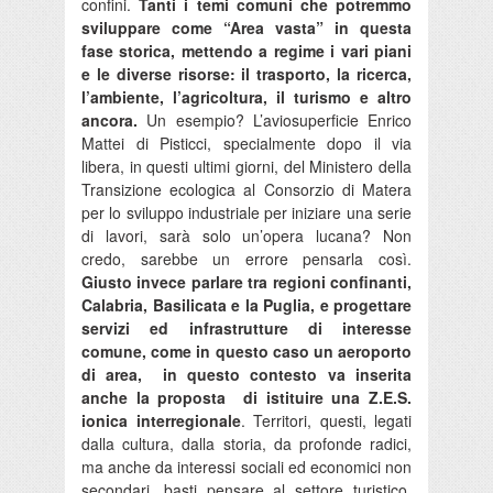
confini.
Tanti i temi comuni che potremmo
sviluppare come “Area vasta” in questa
fase storica, mettendo a regime i vari piani
e le diverse risorse: il trasporto, la ricerca,
l’ambiente, l’agricoltura, il turismo e altro
ancora.
Un esempio? L’aviosuperficie Enrico
Mattei di Pisticci, specialmente dopo il via
libera, in questi ultimi giorni, del Ministero della
Transizione ecologica al Consorzio di Matera
per lo sviluppo industriale per iniziare una serie
di lavori, sarà solo un’opera lucana? Non
credo, sarebbe un errore pensarla così.
Giusto invece parlare tra regioni confinanti,
Calabria, Basilicata e la Puglia, e progettare
servizi ed infrastrutture di interesse
comune, come in questo caso un aeroporto
di area, in questo contesto va inserita
anche la proposta di istituire una Z.E.S.
ionica interregionale
. Territori, questi, legati
dalla cultura, dalla storia, da profonde radici,
ma anche da interessi sociali ed economici non
secondari, basti pensare al settore turistico,