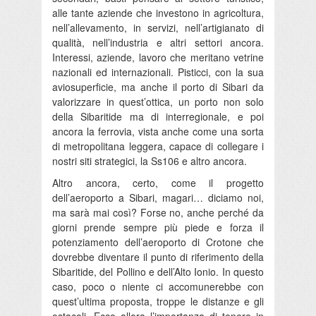
alle tante aziende che investono in agricoltura,
nell’allevamento, in servizi, nell’artigianato di
qualità, nell’industria e altri settori ancora.
Interessi, aziende, lavoro che meritano vetrine
nazionali ed internazionali. Pisticci, con la sua
aviosuperficie, ma anche il porto di Sibari da
valorizzare in quest’ottica, un porto non solo
della Sibaritide ma di interregionale, e poi
ancora la ferrovia, vista anche come una sorta
di metropolitana leggera, capace di collegare i
nostri siti strategici, la Ss106 e altro ancora.
Altro ancora, certo, come il progetto
dell’aeroporto a Sibari, magari… diciamo noi,
ma sarà mai così? Forse no, anche perché da
giorni prende sempre più piede e forza il
potenziamento dell’aeroporto di Crotone che
dovrebbe diventare il punto di riferimento della
Sibaritide, del Pollino e dell’Alto Ionio. In questo
caso, poco o niente ci accomunerebbe con
quest’ultima proposta, troppe le distanze e gli
ostacoli. Ecco allora l’importanza di tenere in