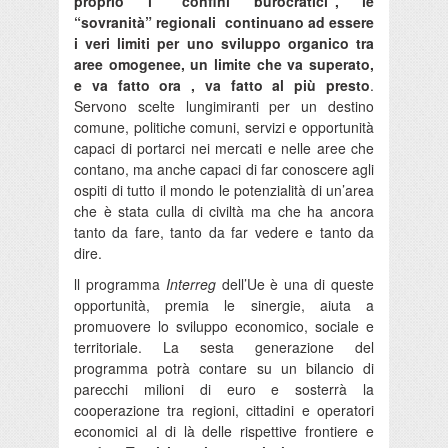
proprio i “confini burocratici”, le
“sovranità” regionali continuano ad essere
i veri limiti per uno sviluppo organico tra
aree omogenee, un limite che va superato,
e va fatto ora , va fatto al più presto
.
Servono scelte lungimiranti per un destino
comune, politiche comuni, servizi e opportunità
capaci di portarci nei mercati e nelle aree che
contano, ma anche capaci di far conoscere agli
ospiti di tutto il mondo le potenzialità di un’area
che è stata culla di civiltà ma che ha ancora
tanto da fare, tanto da far vedere e tanto da
dire.
ll programma
Interreg
dell’Ue è una di queste
opportunità, premia le sinergie, aiuta a
promuovere lo sviluppo economico, sociale e
territoriale. La sesta generazione del
programma potrà contare su un bilancio di
parecchi milioni di euro e sosterrà la
cooperazione tra regioni, cittadini e operatori
economici al di là delle rispettive frontiere e