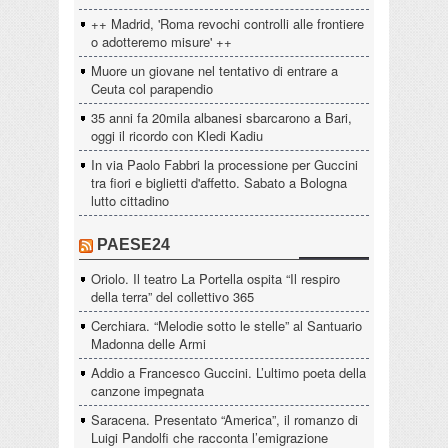
++ Madrid, 'Roma revochi controlli alle frontiere
o adotteremo misure' ++
Muore un giovane nel tentativo di entrare a
Ceuta col parapendio
35 anni fa 20mila albanesi sbarcarono a Bari,
oggi il ricordo con Kledi Kadiu
In via Paolo Fabbri la processione per Guccini
tra fiori e biglietti d'affetto. Sabato a Bologna
lutto cittadino
PAESE24
Oriolo. Il teatro La Portella ospita “Il respiro
della terra” del collettivo 365
Cerchiara. “Melodie sotto le stelle” al Santuario
Madonna delle Armi
Addio a Francesco Guccini. L’ultimo poeta della
canzone impegnata
Saracena. Presentato “America”, il romanzo di
Luigi Pandolfi che racconta l’emigrazione