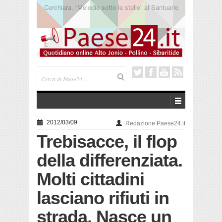
Addio a Francesco Guccini. L’ultimo poeta della
canzone impegnata
2012/03/09
Redazione Paese24.it
Trebisacce, il flop
della differenziata.
Molti cittadini
lasciano rifiuti in
strada. Nasce un