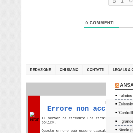
0
COMMENTI
REDAZIONE
CHI SIAMO
CONTATTI
LEGALS & 
ANS
Fulmine 
Zelensky
'Controll
Il grande
Nicola p