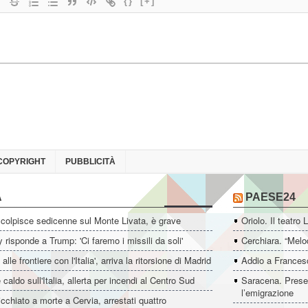
{}
[+]
COPYRIGHT
PUBBLICITÀ
A
PAESE24
colpisce sedicenne sul Monte Livata, è grave
Oriolo. Il teatro 
 risponde a Trump: 'Ci faremo i missili da soli'
Cerchiara. “Melo
i alle frontiere con l'Italia', arriva la ritorsione di Madrid
Addio a Francesc
 caldo sull'Italia, allerta per incendi al Centro Sud
Saracena. Presen
l’emigrazione
icchiato a morte a Cervia, arrestati quattro