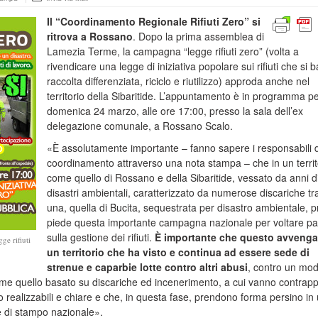
Il “Coordinamento Regionale Rifiuti Zero” si
ritrova a Rossano
. Dopo la prima assemblea di
Lamezia Terme, la campagna “legge rifiuti zero” (volta a
rivendicare una legge di iniziativa popolare sui rifiuti che si b
raccolta differenziata, riciclo e riutilizzo) approda anche nel
territorio della Sibaritide. L’appuntamento è in programma p
domenica 24 marzo, alle ore 17:00, presso la sala dell’ex
delegazione comunale, a Rossano Scalo.
«È assolutamente importante – fanno sapere i responsabili 
coordinamento attraverso una nota stampa – che in un territ
come quello di Rossano e della Sibaritide, vessato da anni d
disastri ambientali, caratterizzato da numerose discariche tr
una, quella di Bucita, sequestrata per disastro ambientale, 
piede questa importante campagna nazionale per voltare p
sulla gestione dei rifiuti.
È importante che questo avvenga
ge rifiuti
un territorio che ha visto e continua ad essere sede di
strenue e caparbie lotte contro altri abusi
, contro un mod
me quello basato su discariche ed incenerimento, a cui vanno contrap
 realizzabili e chiare e che, in questa fase, prendono forma persino in
re di stampo nazionale».