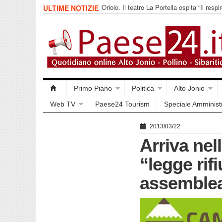
Oriolo. Il teatro La Portella ospita “Il respir
ULTIME NOTIZIE
collettivo 365
Primo Piano
Politica
Alto Jonio
Web TV
Paese24 Tourism
Speciale Amminist
2013/03/22
Arriva nel
“legge rif
assemble