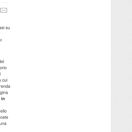
asi su
er
del
orio
i
a cui
prenda
agina
 in
ello
poste
 una