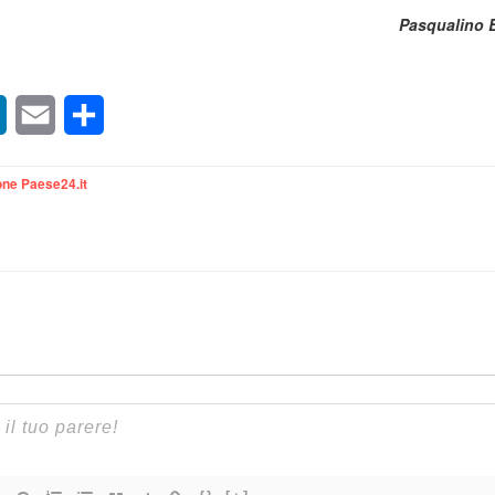
Pasqualino 
sApp
LinkedIn
Email
Condividi
ne Paese24.it