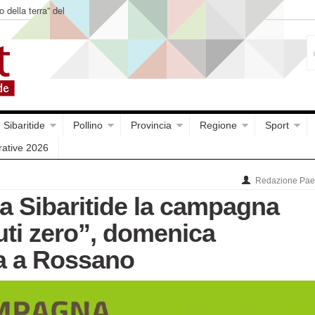
o della terra” del
Sibaritide
Pollino
Provincia
Regione
Sport
rative 2026
Redazione Paes
la Sibaritide la campagna
iuti zero”, domenica
a a Rossano