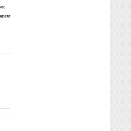
ono.
amera