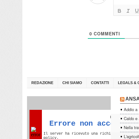
0
COMMENTI
REDAZIONE
CHI SIAMO
CONTATTI
LEGALS & 
ANS
Addio a
Caldo e a
Nella tra
L'agrico