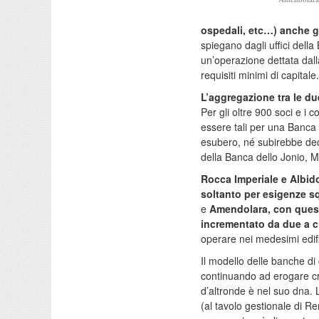
ospedali, etc…) anche gli
spiegano dagli uffici dell
un’operazione dettata dalla
requisiti minimi di capitale.
L’aggregazione tra le due
Per gli oltre 900 soci e i 
essere tali per una Banca
esubero, né subirebbe dec
della Banca dello Jonio, M
Rocca Imperiale e Albid
soltanto per esigenze s
e
Amendolara, con quest’
incrementato da due a c
operare nei medesimi edifi
Il modello delle banche di
continuando ad erogare cred
d’altronde è nel suo dna. 
(al tavolo gestionale di R