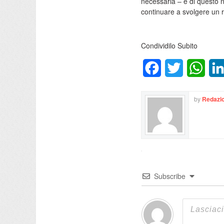
necessaria – è di questo n
continuare a svolgere un ruo
Condividilo Subito
Facebook
Twitter
What
by
Redazio
Subscribe