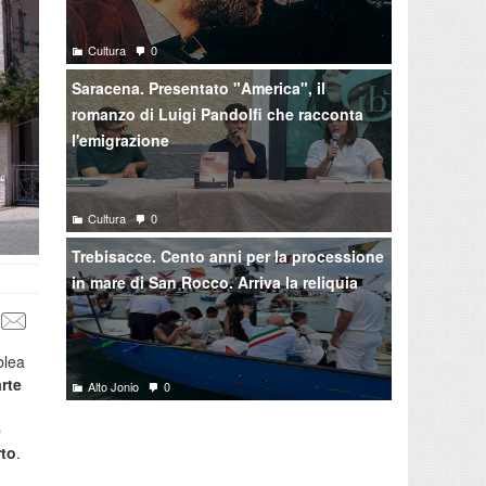
Cultura
0
Saracena. Presentato "America", il
romanzo di Luigi Pandolfi che racconta
l'emigrazione
Cultura
0
Trebisacce. Cento anni per la processione
in mare di San Rocco. Arriva la reliquia
blea
arte
Alto Jonio
0
e
rto
.