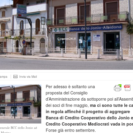
tampa
Invia via Mail
Per adesso è soltanto una
proposta del Consiglio
d’Amministrazione da sottoporre poi all’Assem
dei soci di fine maggio,
ma ci sono tutte le c
in regola affinché il progetto di aggregare
Banca di Credito Cooperativo dello Jonio 
Credito Cooperativo Mediocrati vada in po
Generale BCC dello Jonio ad
Forse già entro settembre.
 Marina