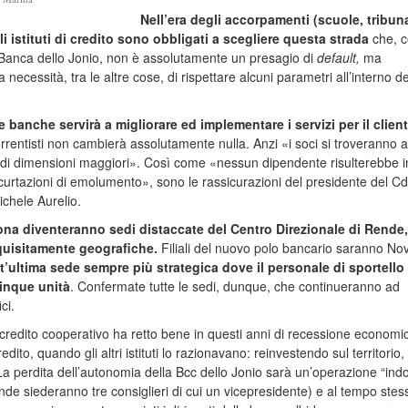
Nell’era degli accorpamenti (scuole, tribuna
 istituti di credito sono obbligati a scegliere questa strada
che, 
a Banca dello Jonio, non è assolutamente un presagio di
default,
ma
 necessità, tra le altre cose, di rispettare alcuni parametri all’interno de
 banche servirà a migliorare ed implementare i servizi per il clien
correntisti non cambierà assolutamente nulla. Anzi «i soci si troveranno 
 di dimensioni maggiori». Così come «nessun dipendente risulterebbe i
urtazioni di emolumento», sono le rassicurazioni del presidente del C
ichele Aurelio.
ona diventeranno sedi distaccate del Centro Direzionale di Rende
quisitamente geografiche.
Filiali del nuovo polo bancario saranno Nov
ultima sede sempre più strategica dove il personale di sportello
inque unità
. Confermate tutte le sedi, dunque, che continueranno ad
ci.
 credito cooperativo ha retto bene in questi anni di recessione economi
ito, quando gli altri istituti lo razionavano: reinvestendo sul territorio
La perdita dell’autonomia della Bcc dello Jonio sarà un’operazione “indo
ende siederanno tre consiglieri di cui un vicepresidente) e al tempo stes