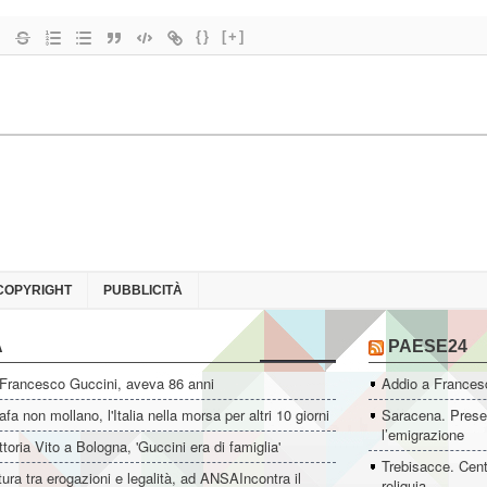
{}
[+]
COPYRIGHT
PUBBLICITÀ
A
PAESE24
 Francesco Guccini, aveva 86 anni
Addio a Francesc
fa non mollano, l'Italia nella morsa per altri 10 giorni
Saracena. Presen
l’emigrazione
ttoria Vito a Bologna, 'Guccini era di famiglia'
Trebisacce. Cent
ltura tra erogazioni e legalità, ad ANSAIncontra il
reliquia