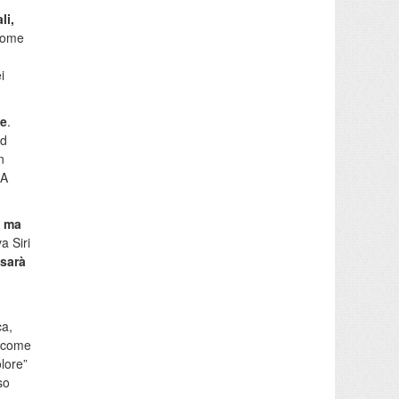
li,
come
i
te
.
ad
n
dA
, ma
a Siri
 sarà
ca,
, come
lore”
so