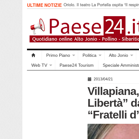
Oriolo. Il teatro La Portella ospita “Il respir
ULTIME NOTIZIE
collettivo 365
Primo Piano
Politica
Alto Jonio
Web TV
Paese24 Tourism
Speciale Amminist
2013/04/21
Villapiana,
Libertà” d
“Fratelli d’