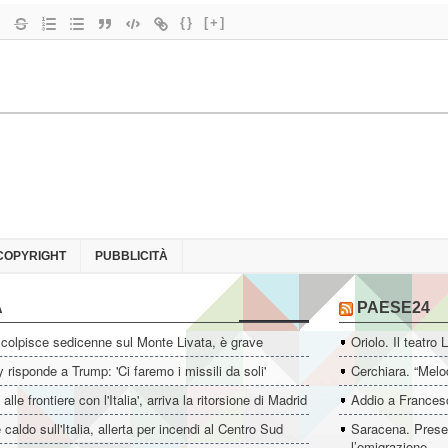
{}
[+]
COPYRIGHT
PUBBLICITÀ
A
PAESE24
colpisce sedicenne sul Monte Livata, è grave
Oriolo. Il teatro 
 risponde a Trump: 'Ci faremo i missili da soli'
Cerchiara. “Melo
i alle frontiere con l'Italia', arriva la ritorsione di Madrid
Addio a Francesc
 caldo sull'Italia, allerta per incendi al Centro Sud
Saracena. Presen
l’emigrazione