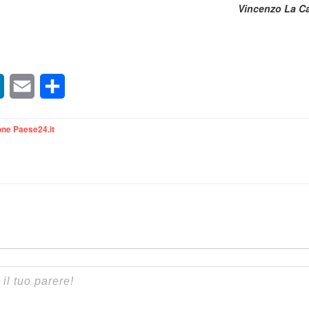
Vincenzo La C
sApp
LinkedIn
Email
Condividi
ne Paese24.it