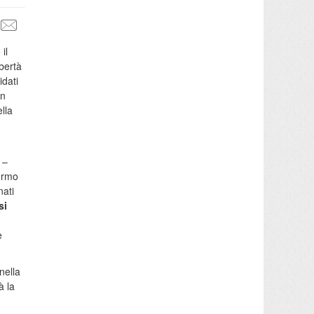
 il
bertà
idati
on
ella
 –
fermo
nati
si
e
nella
à la