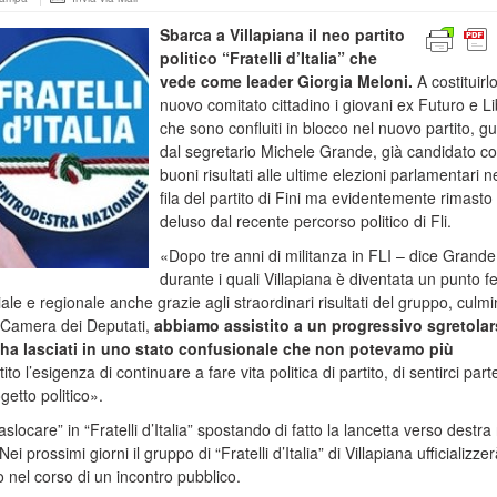
Sbarca a Villapiana il neo partito
politico “Fratelli d’Italia” che
vede come leader Giorgia Meloni.
A costituirlo
nuovo comitato cittadino i giovani ex Futuro e Li
che sono confluiti in blocco nel nuovo partito, gu
dal segretario Michele Grande, già candidato c
buoni risultati alle ultime elezioni parlamentari n
fila del partito di Fini ma evidentemente rimasto
deluso dal recente percorso politico di Fli.
«Dopo tre anni di militanza in FLI – dice Grande
durante i quali Villapiana è diventata un punto 
ciale e regionale anche grazie agli straordinari risultati del gruppo, culmi
a Camera dei Deputati,
abbiamo assistito a un progressivo sgretolar
ci ha lasciati in uno stato confusionale che non potevamo più
o l’esigenza di continuare a fare vita politica di partito, di sentirci part
getto politico».
aslocare” in “Fratelli d’Italia” spostando di fatto la lancetta verso destra 
Nei prossimi giorni il gruppo di “Fratelli d’Italia” di Villapiana ufficializzer
o nel corso di un incontro pubblico.