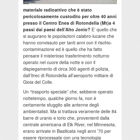
materiale radioattivo che è stato
pericolosamente custodito per oltre 40 anni
presso il Centro Enea di Rotondella (Mt)a 4
passi dai paesi dell’Alto Jonio?
E’ quello che
si augurano le popolazioni calabro-lucane che
hanno convissuto per tanti anni con il rischio-
contaminazione ed è quello che ha fatto
pensare il misterioso trasferimento notturno
operato nel cuore della notte e con il
dispiegamento di circa 300 agenti di polizia,
dall’Itrec di Rotondella all’aeroporto militare di
Gioia del Colle.
Un “trasporto speciale” che, sebbene operato
nottetempo, qualche giorno fa, non è
certamente sfuggito alle antenne degli
ambientalisti. Ma si trattava veramente delle 84
barre di uranio e torio che, provenienti dalla
centrale americana di Elk River, nel Minnesota,
erano arrivate in Basilicata negli anni ’70 per
essere riprocessate con una tecnologia