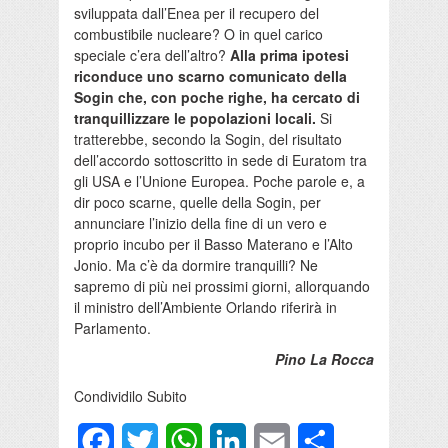
sviluppata dall’Enea per il recupero del
combustibile nucleare? O in quel carico
speciale c’era dell’altro?
Alla prima ipotesi
riconduce uno scarno comunicato della
Sogin che, con poche righe, ha cercato di
tranquillizzare le popolazioni locali.
Si
tratterebbe, secondo la Sogin, del risultato
dell’accordo sottoscritto in sede di Euratom tra
gli USA e l’Unione Europea. Poche parole e, a
dir poco scarne, quelle della Sogin, per
annunciare l’inizio della fine di un vero e
proprio incubo per il Basso Materano e l’Alto
Jonio. Ma c’è da dormire tranquilli? Ne
sapremo di più nei prossimi giorni, allorquando
il ministro dell’Ambiente Orlando riferirà in
Parlamento.
Pino La Rocca
Condividilo Subito
Facebook
Twitter
WhatsApp
LinkedIn
Email
Condividi