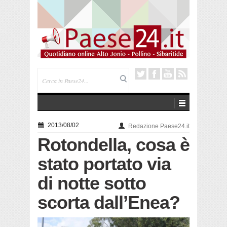
Saracena. Presentato “America”, il romanzo di Luigi
Pandolfi che racconta l’emigrazione
2013/08/02
Redazione Paese24.it
Rotondella, cosa è
stato portato via
di notte sotto
scorta dall’Enea?