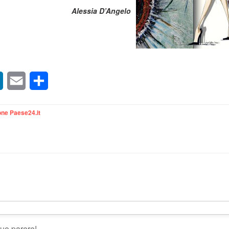
Alessia D’Angelo
sApp
LinkedIn
Email
Condividi
ne Paese24.it