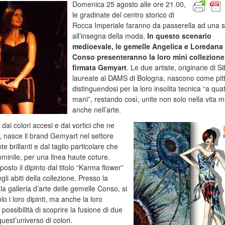
Domenica 25 agosto alle ore 21.00,
le gradinate del centro storico di
Rocca Imperiale faranno da passerella ad una s
all’insegna della moda.
In questo scenario
medioevale, le gemelle Angelica e Loredana
Conso presenteranno la loro mini collezione
firmata Gemyart
. Le due artiste, originarie di Si
laureate al DAMS di Bologna, nascono come pittr
distinguendosi per la loro insolita tecnica “a qua
mani”, restando così, unite non solo nella vita 
anche nell’arte.
i dai colori accesi e dai vortici che ne
e, nasce il brand Gemyart nel settore
nte brillanti e dal taglio particolare che
mminile, per una linea haute coture.
osto il dipinto dal titolo “Karma flower”
li abiti della collezione. Presso la
la galleria d’arte delle gemelle Conso, si
 i loro dipinti, ma anche la loro
ossibilità di scoprire la fusione di due
quest’universo di colori.