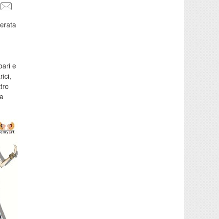
erata
bari e
ici,
ttro
ma