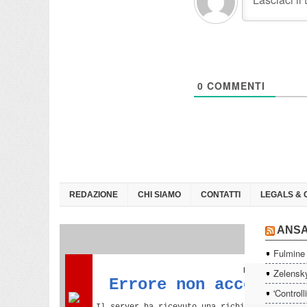
0
COMMENTI
REDAZIONE
CHI SIAMO
CONTATTI
LEGALS & 
ANS
Fulmine 
Zelensky
'Controll