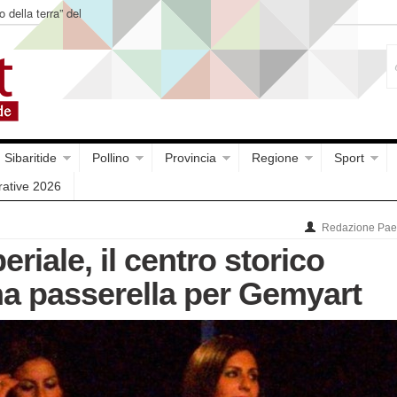
o della terra” del
Sibaritide
Pollino
Provincia
Regione
Sport
rative 2026
Redazione Paes
riale, il centro storico
na passerella per Gemyart