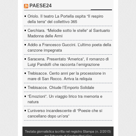
PAESE24
Oriolo. Il teatro La Portella ospita “Il respiro
della terra” del collettivo 365
Cerchiara. “Melodie sotto le stelle” al Santuario
Madonna delle Armi
Addio a Francesco Guccini. L’ultimo poeta della
canzone impegnata
Saracena. Presentato “America”, il romanzo di
Luigi Pandolfi che racconta l’emigrazione
Trebisacce. Cento anni per la processione in
mare di San Rocco. Arriva la reliquia
Trebisacce. Chiude l’Emporio Solidale
“Emozioni”. Un viaggio lirico tra memoria e
natura
L’universo incandescente di “Poesie che si
cancellano dopo un’ora”
Testata giornalistica iscritta nel registro Stampa (n. 2/2015)
del Tribunale di Castrovillari (Cs)