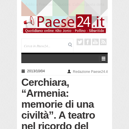
Saracena. Presentato “America”, il romanzo di Luigi
Pandolfi che racconta l’emigrazione
2013/10/04
Redazione Paese24.it
Cerchiara,
“Armenia:
memorie di una
civiltà”. A teatro
nel ricordo del