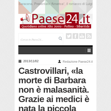
Trebisacce. Cento anni per la processione in mare
di San Rocco. Arriva la reliquia
2013/11/02
Redazione Paese24.it
Castrovillari, «la
morte di Barbara
non è malasanità.
Grazie ai medici è
nata la piccola