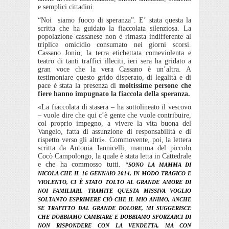
e semplici cittadini.
“Noi
siamo fuoco di speranza”. E’ stata questa la
scritta che ha guidato la fiaccolata silenziosa. La
popolazione cassanese non è rimasta indifferente al
triplice omicidio consumato nei giorni scorsi.
Cassano Jonio, la terra etichettata comeviolenta e
teatro di tanti traffici illeciti, ieri sera ha gridato a
gran voce che la vera Cassano è un’altra. A
testimoniare questo grido disperato, di legalità e di
pace è stata la presenza di
moltissime persone che
fiere hanno impugnato la fiaccola della speranza.
«La fiaccolata di stasera – ha sottolineato il vescovo
– vuole dire che qui c’è gente che vuole contribuire,
col proprio impegno, a vivere la vita buona del
Vangelo, fatta di assunzione di responsabilità e di
rispetto verso gli altri». Commovente, poi, la lettera
scritta da Antonia Iannicelli, mamma del piccolo
Cocò Campolongo, la quale è stata letta in Cattedrale
e che ha commosso tutti.
“SONO LA MAMMA DI
NICOLA CHE IL 16 GENNAIO 2014, IN MODO TRAGICO E
VIOLENTO, CI È STATO TOLTO AL GRANDE AMORE DI
NOI FAMILIARI. TRAMITE QUESTA MISSIVA VOGLIO
SOLTANTO ESPRIMERE CIÒ CHE IL MIO ANIMO, ANCHE
SE TRAFITTO DAL GRANDE DOLORE, MI SUGGERISCE
CHE DOBBIAMO CAMBIARE E DOBBIAMO SFORZARCI DI
NON RISPONDERE CON LA VENDETTA, MA CON