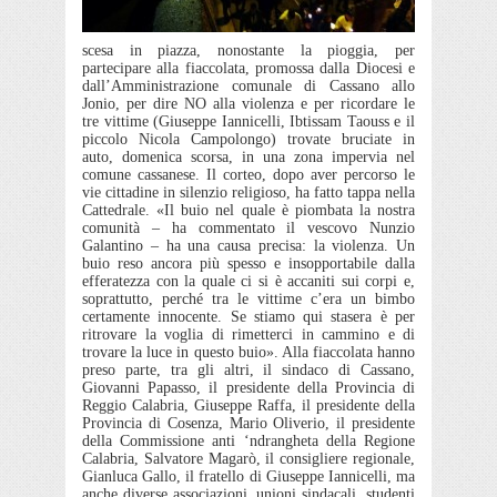
scesa in piazza, nonostante la pioggia, per
partecipare alla fiaccolata, promossa dalla Diocesi e
dall’Amministrazione comunale di Cassano allo
Jonio, per dire NO alla violenza e per ricordare le
tre vittime (Giuseppe Iannicelli, Ibtissam Taouss e il
piccolo Nicola Campolongo) trovate bruciate in
auto, domenica scorsa, in una zona impervia nel
comune cassanese. Il corteo, dopo aver percorso le
vie cittadine in silenzio religioso, ha fatto tappa nella
Cattedrale. «Il buio nel quale è piombata la nostra
comunità – ha commentato il vescovo Nunzio
Galantino – ha una causa precisa: la violenza. Un
buio reso ancora più spesso e insopportabile dalla
efferatezza con la quale ci si è accaniti sui corpi e,
soprattutto, perché tra le vittime c’era un bimbo
certamente innocente. Se stiamo qui stasera è per
ritrovare la voglia di rimetterci in cammino e di
trovare la luce in questo buio».
Alla fiaccolata hanno
preso parte, tra gli altri, il sindaco di Cassano,
Giovanni Papasso, il presidente della Provincia di
Reggio Calabria, Giuseppe Raffa, il presidente della
Provincia di Cosenza, Mario Oliverio, il presidente
della Commissione anti ‘ndrangheta della Regione
Calabria, Salvatore Magarò, il consigliere regionale,
Gianluca Gallo, il fratello di Giuseppe Iannicelli, ma
anche diverse associazioni, unioni sindacali, studenti