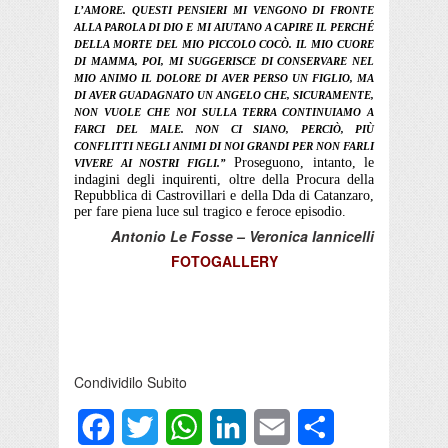
L’AMORE. QUESTI PENSIERI MI VENGONO DI FRONTE
ALLA PAROLA DI DIO E MI AIUTANO A CAPIRE IL PERCHÉ
DELLA MORTE DEL MIO PICCOLO COCÒ. IL MIO CUORE
DI MAMMA, POI, MI SUGGERISCE DI CONSERVARE NEL
MIO ANIMO IL DOLORE DI AVER PERSO UN FIGLIO, MA
DI AVER GUADAGNATO UN ANGELO CHE, SICURAMENTE,
NON VUOLE CHE NOI SULLA TERRA CONTINUIAMO A
FARCI DEL MALE. NON CI SIANO, PERCIÒ, PIÙ
CONFLITTI NEGLI ANIMI DI NOI GRANDI PER NON FARLI
Proseguono, intanto, le
VIVERE AI NOSTRI FIGLI.”
indagini degli inquirenti, oltre della Procura della
Repubblica di Castrovillari e della Dda di Catanzaro,
per fare piena luce sul tragico e feroce episodio.
Antonio Le Fosse – Veronica Iannicelli
FOTOGALLERY
Condividilo Subito
Facebook
Twitter
WhatsApp
LinkedIn
Email
Condividi