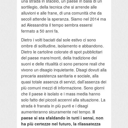
una strada in sfacelo, un paese in balia di un
sortilegio, della tecnica che si arrende alle
alluvioni e alle frane, di una comunità che da
secoli attende la speranza. Siamo nel 2014 ma
ad Alessandria il tempo sembra essersi
fermato a 50 anni fa.
Dietro i volti baciati dal sole estivo ci sono
ombre di solitudine, isolamento e abbandono.
Dietro le cartoline colorate di spot pubblicitari
del paese mare/monti, della tradizione dei
suoni e delle ritualità ci sono persone reali che
vivono un disagio inquietante. Disagi dovuti alla
precaria assistenza sanitaria e sociale, alla
quasi totale assenza di servizi, dall’assenza dei
più comuni mezzi di informazione. Sono giorni
che il paese è isolato e i mass media hanno
solo fatto dei piccoli accenni alla situazione. La
strada è franata in più punti e i disagi
aumenteranno sicuramente nel tempo.
Il
paese si sta sfaldando in tutti i sensi, non
ha più certezze nel futuro, la rilassatezza