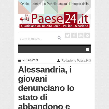
Oriolo. Il teatro La Portella ospita “Il respiro della
terra” del collettivo 365
2014/02/09
Redazione Paese24.it
Alessandria, i
giovani
denunciano lo
stato di
abbandono e