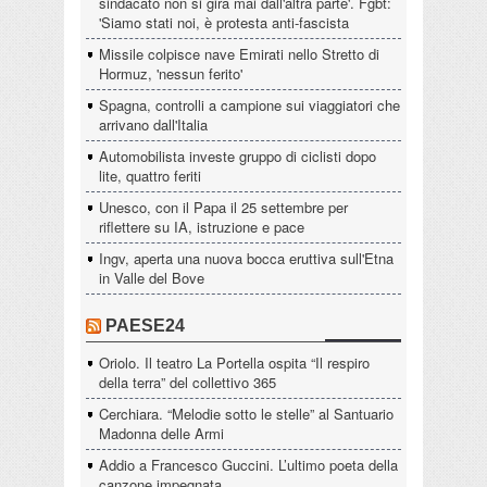
sindacato non si gira mai dall'altra parte'. Fgbt:
'Siamo stati noi, è protesta anti-fascista
Missile colpisce nave Emirati nello Stretto di
Hormuz, 'nessun ferito'
Spagna, controlli a campione sui viaggiatori che
arrivano dall'Italia
Automobilista investe gruppo di ciclisti dopo
lite, quattro feriti
Unesco, con il Papa il 25 settembre per
riflettere su IA, istruzione e pace
Ingv, aperta una nuova bocca eruttiva sull'Etna
in Valle del Bove
PAESE24
Oriolo. Il teatro La Portella ospita “Il respiro
della terra” del collettivo 365
Cerchiara. “Melodie sotto le stelle” al Santuario
Madonna delle Armi
Addio a Francesco Guccini. L’ultimo poeta della
canzone impegnata