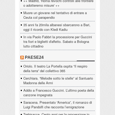
++ Madrid, 'Roma revochi controlli alle frontiere
o adotteremo misure' ++
Muore un giovane nel tentativo di entrare a
Ceuta col parapendio
35 anni fa 20mila albanesi sbarcarono a Bari,
oggi il ricordo con Kledi Kadiu
In via Paolo Fabbri la processione per Guccini
tra fiori e biglietti d'affetto. Sabato a Bologna
lutto cittadino
PAESE24
Oriolo. Il teatro La Portella ospita “Il respiro
della terra” del collettivo 365
Cerchiara. “Melodie sotto le stelle” al Santuario
Madonna delle Armi
Addio a Francesco Guccini. L’ultimo poeta della
canzone impegnata
Saracena. Presentato “America”, il romanzo di
Luigi Pandolfi che racconta l’emigrazione
Trebisacce. Cento anni per la processione in