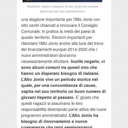
Manifesto satirico comparso in uno degli otto comuni
interessati dal voto amministrativo
una stagione importante per l’Alto Jonio con
otto centri chiamati a rinnovare il Consiglio
Comunale: in pratica la metà dei paesi di
questo territorio. Elezioni importanti per
rilanciare l’Alto Jonio anche alla luce del treno
dei finanziamenti europei 2014-2020 che i
nuovi amministratori dovranno
necessariamente sfruttare.
Inutile negarlo, ci
sono alcuni comuni tra questi otto che
hanno un disperato bisogno di rialzarsi.
L’Alto Jonio vive un periodo storico nel
quale, per una concomitanza di cause,
ospita nel suo territorio un buon numero di
giovani rispetto al passato.
E’ giusto che
questi ragazzi si assumano le loro
responsabilità diventando parte attiva dei nuovi
programmi amministrativi.
L’Alto Jonio ha
bisogno di rinnovamento e nuove
competenze che tanti amministratori