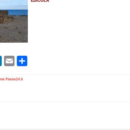
EDICOLA
sApp
LinkedIn
Email
Condividi
ne Paese24.it