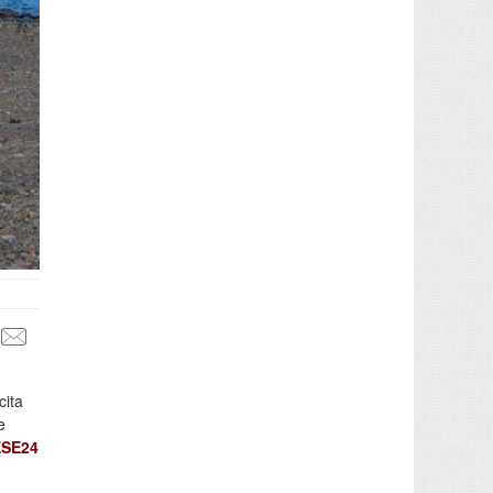
cita
e
ESE24