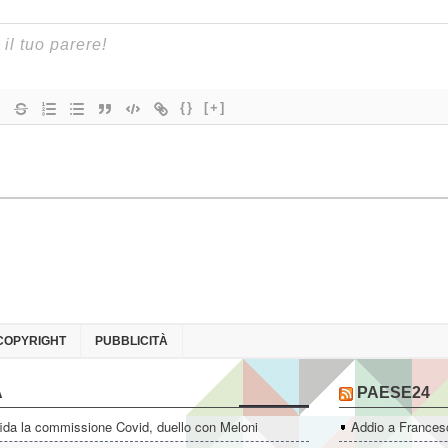
{}
[+]
COPYRIGHT
PUBBLICITÀ
A
PAESE24
ida la commissione Covid, duello con Meloni
Addio a Francesc