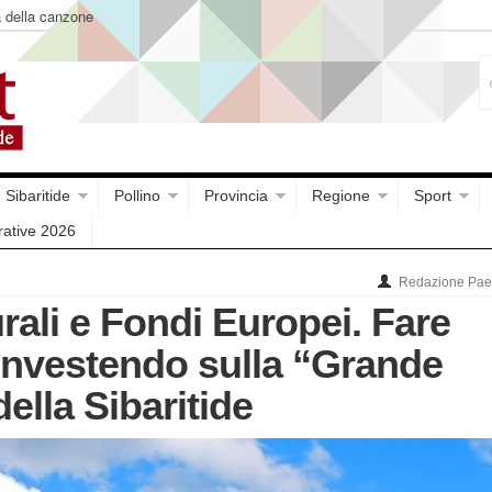
a della canzone
Sibaritide
Pollino
Provincia
Regione
Sport
rative 2026
Redazione Paes
rali e Fondi Europei. Fare
investendo sulla “Grande
della Sibaritide