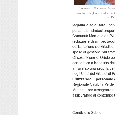
Il sindaco di Trebisacce, Fran
l’incontro con gli altri sindaci del 
di Pa
legalità
e ad evitare ulteri
personale i sindaci propor
Comunità Montana dell’Alt
redazione di un protocoll
del’istituzione del Giudice
spese di gestione parametr
Circoscrizione di Oriolo po
economico a beneficio dei 
attraverso una propria del
negli Uffici dei Giudici di 
utilizzando il personal
Regionale Calabria Verde d
Mundo – per assegnare un 
assicurando al contempo un
Condividilo Subito