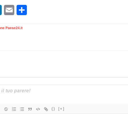
sApp
LinkedIn
Email
Condividi
ne Paese24.it
{}
[+]