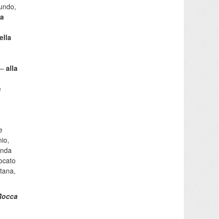
Mundo,
ia
ella
 –
alla
e
e
nio,
enda
vocato
tana,
Rocca