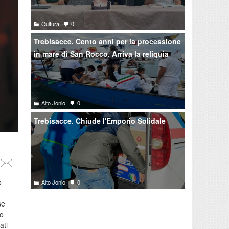
Cultura
0
Trebisacce. Cento anni per la processione
in mare di San Rocco. Arriva la reliquia
Alto Jonio
0
Trebisacce. Chiude l'Emporio Solidale
o
Alto Jonio
0
se
no
ati