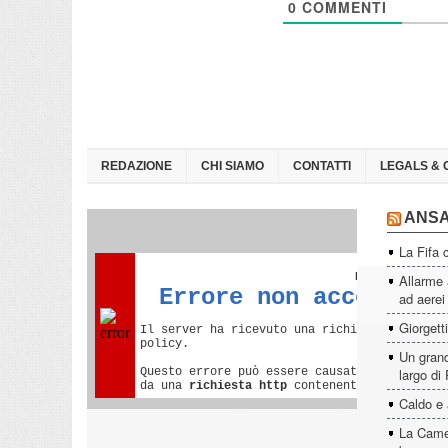
0
COMMENTI
REDAZIONE
CHI SIAMO
CONTATTI
LEGALS & 
ANS
La Fifa 
Allarme 
ad aerei
Giorgett
Un grand
largo di
Caldo e 
La Camer