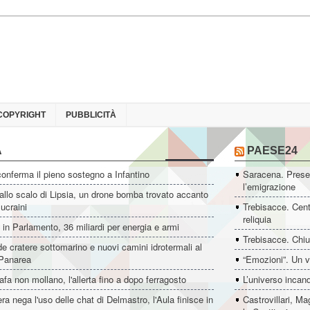
COPYRIGHT
PUBBLICITÀ
A
PAESE24
conferma il pieno sostegno a Infantino
Saracena. Presen
l’emigrazione
allo scalo di Lipsia, un drone bomba trovato accanto
 ucraini
Trebisacce. Cent
reliquia
i in Parlamento, 36 miliardi per energia e armi
Trebisacce. Chiu
e cratere sottomarino e nuovi camini idrotermali al
 Panarea
“Emozioni”. Un v
afa non mollano, l'allerta fino a dopo ferragosto
L’universo incan
a nega l'uso delle chat di Delmastro, l'Aula finisce in
Castrovillari, M