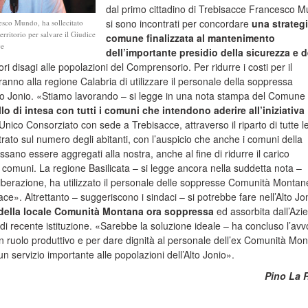
dal primo cittadino di Trebisacce Francesco 
si sono incontrati per concordare
una strateg
cesco Mundo, ha sollecitato
territorio per salvare il Giudice
comune finalizzata al mantenimento
ce
dell’importante presidio della sicurezza e d
ori disagi alle popolazioni del Comprensorio. Per ridurre i costi per il
ranno alla regione Calabria di utilizzare il personale della soppressa
o Jonio. «Stiamo lavorando – si legge in una nota stampa del Comune
o di intesa con tutti i comuni che intendono aderire all’iniziativa
 Unico Consorziato con sede a Trebisacce, attraverso il riparto di tutte l
ato sul numero degli abitanti, con l’auspicio che anche i comuni della
ssano essere aggregati alla nostra, anche al fine di ridurre il carico
comuni. La regione Basilicata – si legge ancora nella suddetta nota –
iberazione, ha utilizzato il personale delle soppresse Comunità Montan
Pace». Altrettanto – suggeriscono i sindaci – si potrebbe fare nell’Alto Jo
e della locale Comunità Montana ora soppressa
ed assorbita dall’Azi
i recente istituzione. «Sarebbe la soluzione ideale – ha concluso l’av
ruolo produttivo e per dare dignità al personale dell’ex Comunità Mon
 servizio importante alle popolazioni dell’Alto Jonio».
Pino La 