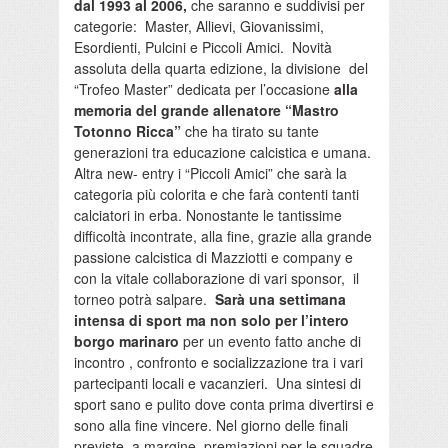
dal 1993 al 2006,
che saranno e suddivisi per
categorie: Master, Allievi, Giovanissimi,
Esordienti, Pulcini e Piccoli Amici. Novità
assoluta della quarta edizione, la divisione del
“Trofeo Master” dedicata per l’occasione
alla
memoria del grande allenatore “Mastro
Totonno Ricca”
che ha tirato su tante
generazioni tra educazione calcistica e umana.
Altra new- entry i “Piccoli Amici” che sarà la
categoria più colorita e che farà contenti tanti
calciatori in erba. Nonostante le tantissime
difficoltà incontrate, alla fine, grazie alla grande
passione calcistica di Mazziotti e company e
con la vitale collaborazione di vari sponsor, il
torneo potrà salpare.
Sarà una settimana
intensa di sport ma non solo per l’intero
borgo marinaro
per un evento fatto anche di
incontro , confronto e socializzazione tra i vari
partecipanti locali e vacanzieri. Una sintesi di
sport sano e pulito dove conta prima divertirsi e
sono alla fine vincere. Nel giorno delle finali
previste, a margine, premiazioni per le squadre