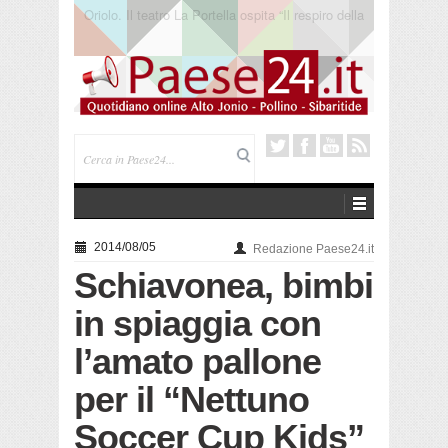
Cerchiara. “Melodie sotto le stelle” al Santuario
Madonna delle Armi
2014/08/05
Redazione Paese24.it
Schiavonea, bimbi
in spiaggia con
l’amato pallone
per il “Nettuno
Soccer Cup Kids”