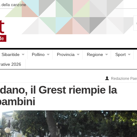
a della canzone
Sibaritide
Pollino
Provincia
Regione
Sport
rative 2026
Redazione Paes
ano, il Grest riempie la
bambini