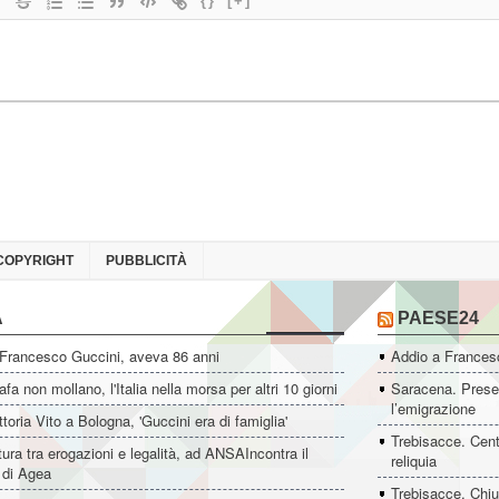
{}
[+]
COPYRIGHT
PUBBLICITÀ
A
PAESE24
 Francesco Guccini, aveva 86 anni
Addio a Francesc
fa non mollano, l'Italia nella morsa per altri 10 giorni
Saracena. Presen
l’emigrazione
ttoria Vito a Bologna, 'Guccini era di famiglia'
Trebisacce. Cent
ltura tra erogazioni e legalità, ad ANSAIncontra il
reliquia
e di Agea
Trebisacce. Chiu