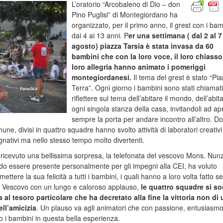
L’oratorio “Arcobaleno di Dio – don
Pino Puglisi” di Montegiordano ha
organizzato, per il primo anno, il grest con i bam
dai 4 ai 13 anni. P
er una settimana ( dal 2 al 7
agosto) piazza Tarsia è stata invasa da 60
bambini che con la loro voce, il loro chiasso,
loro allegria hanno animato i pomeriggi
montegiordanesi.
Il tema del grest è stato “Pi
Terra”. Ogni giorno i bambini sono stati chiamati
riflettere sul tema dell’abitare il mondo, dell’abit
ogni singola stanza della casa, invitandoli ad apr
sempre la porta per andare incontro all’altro. Do
, divisi in quattro squadre hanno svolto attività di laboratori creativi 
egnativi ma nello stesso tempo molto divertenti.
 ricevuto una bellissima sorpresa, la telefonata del vescovo Mons. Nun
do essere presente personalmente per gli impegni alla CEI, ha voluto
mettere la sua felicità a tutti i bambini, i quali hanno a loro volta fatto se
o il Vescovo con un lungo e caloroso applauso,
le quattro squadre si s
al tesoro particolare che ha decretato alla fine la vittoria non di
ll’amicizia
. Un plauso va agli animatori che con passione, entusiasm
i bambini in questa bella esperienza.