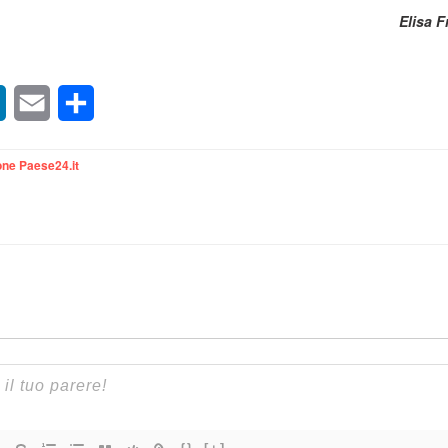
Elisa 
sApp
LinkedIn
Email
Condividi
ne Paese24.it