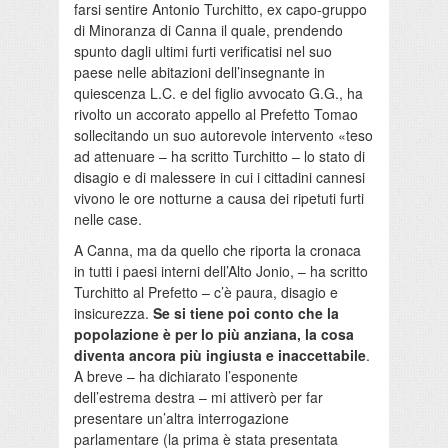
farsi sentire Antonio Turchitto, ex capo-gruppo
di Minoranza di Canna il quale, prendendo
spunto dagli ultimi furti verificatisi nel suo
paese nelle abitazioni dell’insegnante in
quiescenza L.C. e del figlio avvocato G.G., ha
rivolto un accorato appello al Prefetto Tomao
sollecitando un suo autorevole intervento «teso
ad attenuare – ha scritto Turchitto – lo stato di
disagio e di malessere in cui i cittadini cannesi
vivono le ore notturne a causa dei ripetuti furti
nelle case.
A Canna, ma da quello che riporta la cronaca
in tutti i paesi interni dell’Alto Jonio, – ha scritto
Turchitto al Prefetto – c’è paura, disagio e
insicurezza.
Se si tiene poi conto che la
popolazione è per lo più anziana, la cosa
diventa ancora più ingiusta e inaccettabile
.
A breve – ha dichiarato l’esponente
dell’estrema destra – mi attiverò per far
presentare un’altra interrogazione
parlamentare (la prima è stata presentata