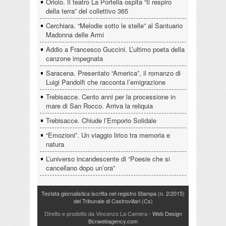
Oriolo. Il teatro La Portella ospita “Il respiro
della terra” del collettivo 365
Cerchiara. “Melodie sotto le stelle” al Santuario
Madonna delle Armi
Addio a Francesco Guccini. L’ultimo poeta della
canzone impegnata
Saracena. Presentato “America”, il romanzo di
Luigi Pandolfi che racconta l’emigrazione
Trebisacce. Cento anni per la processione in
mare di San Rocco. Arriva la reliquia
Trebisacce. Chiude l’Emporio Solidale
“Emozioni”. Un viaggio lirico tra memoria e
natura
L’universo incandescente di “Poesie che si
cancellano dopo un’ora”
Testata giornalistica iscritta nel registro Stampa (n. 2/2015)
del Tribunale di Castrovillari (Cs)
Diretto e prodotto da Vincenzo La Camera
- Web Design
Bcnwebagency.com