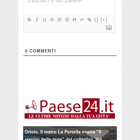
{}
[+]
0
COMMENTI
Oriolo. Il teatro La Portella ospita "Il
respiro della terra" del collettivo 365