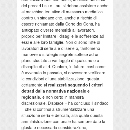
dei precari Lsu e Lpu, si debba assistere anche
al meschino tentativo di massacro mediatico
contro un sindaco che, anche a rischio di
essere richiamato dalla Corte dei Conti, ha
anticipato diverse mensilità ai lavoratori,
proprio per limitare i disagi e le sofferenze ad
essi e alle loro famiglie. Non ci sono liste di
lavoratori di serie a e di serie b, tantomeno
manovre e strategie segrete sottese ad un
piano studiato a vantaggio di qualcuno e a
discapito di altri. Qualora, in futuro, così come
è avvenuto in passato, si dovessero verificare
le condizioni di una stabilizzazione, questa,
certamente
si realizzerà seguendo i criteri
dettati dalla normativa nazionale e
regionale
, e non certo in maniera
discrezionale. Dispiace – ha concluso il sindaco
– che si continui a strumentalizzare una
situazione seria e delicata, alla quale questa
amministrazione comunale ha sempre dato la
giusta e necessaria considerazione,