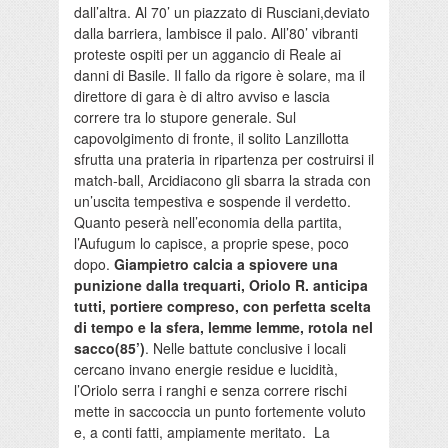
dall’altra. Al 70’ un piazzato di Rusciani,deviato
dalla barriera, lambisce il palo. All’80’ vibranti
proteste ospiti per un aggancio di Reale ai
danni di Basile. Il fallo da rigore è solare, ma il
direttore di gara è di altro avviso e lascia
correre tra lo stupore generale. Sul
capovolgimento di fronte, il solito Lanzillotta
sfrutta una prateria in ripartenza per costruirsi il
match-ball, Arcidiacono gli sbarra la strada con
un’uscita tempestiva e sospende il verdetto.
Quanto peserà nell’economia della partita,
l’Aufugum lo capisce, a proprie spese, poco
dopo.
Giampietro calcia a spiovere una
punizione dalla trequarti, Oriolo R. anticipa
tutti, portiere compreso, con perfetta scelta
di tempo e la sfera, lemme lemme, rotola nel
sacco(85’)
. Nelle battute conclusive i locali
cercano invano energie residue e lucidità,
l’Oriolo serra i ranghi e senza correre rischi
mette in saccoccia un punto fortemente voluto
e, a conti fatti, ampiamente meritato. La