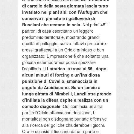
di cartello della sesta giornata lascia tutto
invariato nei piani alti, con l’Aufugum che
conserva il primato e i gialloverdi di
Rusciani che restano in scia.
Nei primi 45’ i
padroni di casa esercitano un leggero
predominio territoriale, mostrando grandi
qualità di palleggio, senza tuttavia procurare
grossi grattacapi a un Oriolo grintoso e ben
organizzato. L’impressione è che soltanto una
giocata estemporanea possa spezzare
l’equilibrio.
Il Lattarico la trova al 55’, dopo
alcuni minuti di forcing e un’insidiosa
punizione di Covello, smanacciata in
angolo da Arcidiacono. Su un lancio a
lunga gittata di Mirabelli, Lanzillotta prende
d’infilata la difesa ospite e realizza con un
comodo diagonale
. Qui comincia un’altra
partita:l’Oriolo attacca con decisione, i
montaltesi non disdegnano puntate offensive
alla ricerca del gol che chiuderebbe i giochi.
Ora le occasioni fioccano da una parte e