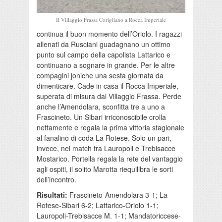
Il Villaggio Frassa Corigliano a Rocca Imperiale
continua il buon momento dell’Oriolo. I ragazzi
allenati da Rusciani guadagnano un ottimo
punto sul campo della capolista Lattarico e
continuano a sognare in grande. Per le altre
compagini joniche una sesta giornata da
dimenticare. Cade in casa il Rocca Imperiale,
superata di misura dal Villaggio Frassa. Perde
anche l’Amendolara, sconfitta tre a uno a
Frascineto. Un Sibari irriconoscibile crolla
nettamente e regala la prima vittoria stagionale
al fanalino di coda La Rotese. Solo un pari,
invece, nel match tra Lauropoli e Trebisacce
Mostarico. Portella regala la rete del vantaggio
agli ospiti, il solito Marotta riequilibra le sorti
dell’incontro.
Risultati:
Frascineto-Amendolara 3-1; La
Rotese-Sibari 6-2; Lattarico-Oriolo 1-1;
Lauropoli-Trebisacce M. 1-1; Mandatoriccese-