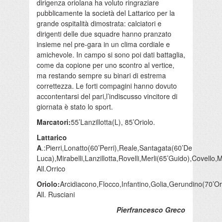
dirigenza oriolana ha voluto ringraziare
pubblicamente la società del Lattarico per la
grande ospitalità dimostrata: calciatori e
dirigenti delle due squadre hanno pranzato
insieme nel pre-gara in un clima cordiale e
amichevole. In campo si sono poi dati battaglia,
come da copione per uno scontro al vertice,
ma restando sempre su binari di estrema
correttezza. Le forti compagini hanno dovuto
accontentarsi del pari,l’indiscusso vincitore di
giornata è stato lo sport.
Marcatori:
55’Lanzillotta(L), 85’Oriolo.
Lattarico
A
.:Pierri,Lonatto(60’Perri),Reale,Santagata(60’De
Luca),Mirabelli,Lanzillotta,Rovelli,Merli(65’Guido),Covello
All.Orrico
Oriolo:
Arcidiacono,Flocco,Infantino,Golia,Gerundino(70’Or
All. Rusciani
Pierfrancesco Greco