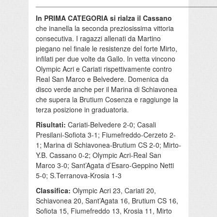
______________________________________________
In PRIMA CATEGORIA si rialza il Cassano
che inanella la seconda preziosissima vittoria
consecutiva. I ragazzi allenati da Martino
piegano nel finale le resistenze del forte Mirto,
infilati per due volte da Gallo. In vetta vincono
Olympic Acri e Cariati rispettivamente contro
Real San Marco e Belvedere. Domenica da
disco verde anche per il Marina di Schiavonea
che supera la Brutium Cosenza e raggiunge la
terza posizione in graduatoria.
Risultati:
Cariati-Belvedere 2-0; Casali
Presilani-Sofiota 3-1; Fiumefreddo-Cerzeto 2-
1; Marina di Schiavonea-Brutium CS 2-0; Mirto-
Y.B. Cassano 0-2; Olympic Acri-Real San
Marco 3-0; Sant’Agata d’Esaro-Geppino Netti
5-0; S.Terranova-Krosia 1-3
Classifica:
Olympic Acri 23, Cariati 20,
Schiavonea 20, Sant’Agata 16, Brutium CS 16,
Sofiota 15, Fiumefreddo 13, Krosia 11, Mirto