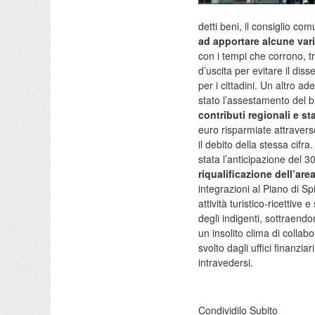
detti beni, il consiglio co
ad apportare alcune vari
con i tempi che corrono, t
d’uscita per evitare il di
per i cittadini. Un altro 
stato l’assestamento del b
contributi regionali e sta
euro risparmiate attraverso
il debito della stessa cif
stata l’anticipazione del 
riqualificazione dell’area
integrazioni al Piano di Sp
attività turistico-ricettiv
degli indigenti, sottraendo
un insolito clima di colla
svolto dagli uffici finanzi
intravedersi.
Condividilo Subito