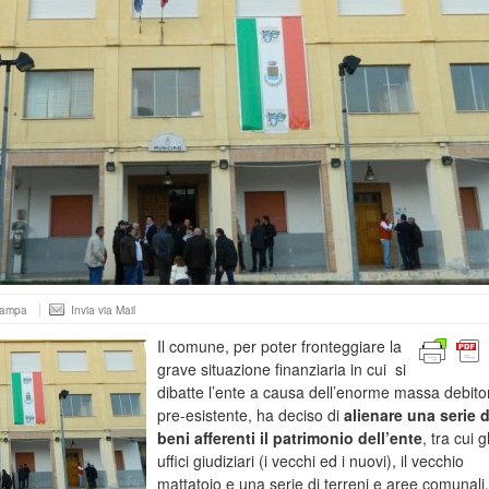
tampa
Invia via Mail
Il comune, per poter fronteggiare la
grave situazione finanziaria in cui si
dibatte l’ente a causa dell’enorme massa debito
pre-esistente, ha deciso di
alienare una serie d
beni afferenti il patrimonio dell’ente
, tra cui gl
uffici giudiziari (i vecchi ed i nuovi), il vecchio
mattatoio e una serie di terreni e aree comunali