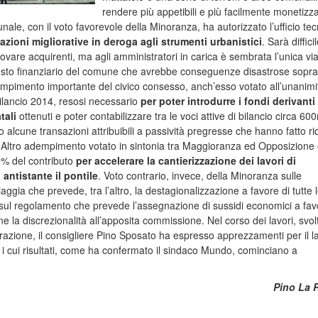
rendere più appetibili e più facilmente monetizza
munale, con il voto favorevole della Minoranza, ha autorizzato l’ufficio te
azioni migliorative in deroga agli strumenti urbanistici
. Sarà difficil
rovare acquirenti, ma agli amministratori in carica è sembrata l’unica vi
ssesto finanziario del comune che avrebbe conseguenze disastrose sopra
adempimento importante del civico consesso, anch’esso votato all’unanimi
ilancio 2014, resosi necessario
per poter introdurre i fondi derivanti
tali
ottenuti e poter contabilizzare tra le voci attive di bilancio circa 60
 alcune transazioni attribuibili a passività pregresse che hanno fatto ri
ra. Altro adempimento votato in sintonia tra Maggioranza ed Opposizione
30% del contributo
per accelerare la cantierizzazione dei lavori di
 antistante il pontile
. Voto contrario, invece, della Minoranza sulle
iaggia che prevede, tra l’altro, la destagionalizzazione a favore di tutte 
e e sul regolamento che prevede l’assegnazione di sussidi economici a fav
ne la discrezionalità all’apposita commissione. Nel corso dei lavori, svolt
borazione, il consigliere Pino Sposato ha espresso apprezzamenti per il l
ari i cui risultati, come ha confermato il sindaco Mundo, cominciano a
Pino La 