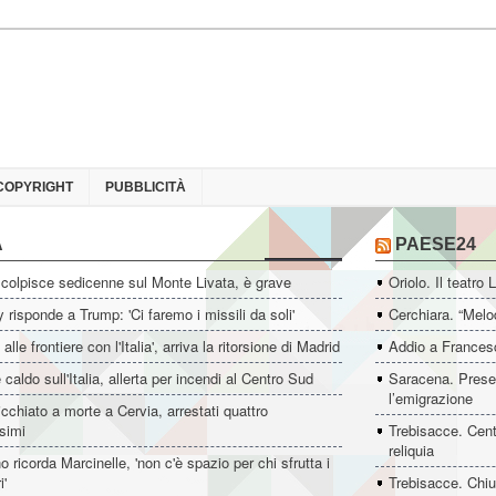
COPYRIGHT
PUBBLICITÀ
A
PAESE24
colpisce sedicenne sul Monte Livata, è grave
Oriolo. Il teatro 
 risponde a Trump: 'Ci faremo i missili da soli'
Cerchiara. “Melo
i alle frontiere con l'Italia', arriva la ritorsione di Madrid
Addio a Francesc
 caldo sull'Italia, allerta per incendi al Centro Sud
Saracena. Presen
l’emigrazione
icchiato a morte a Cervia, arrestati quattro
simi
Trebisacce. Cent
reliquia
o ricorda Marcinelle, 'non c'è spazio per chi sfrutta i
i'
Trebisacce. Chiu