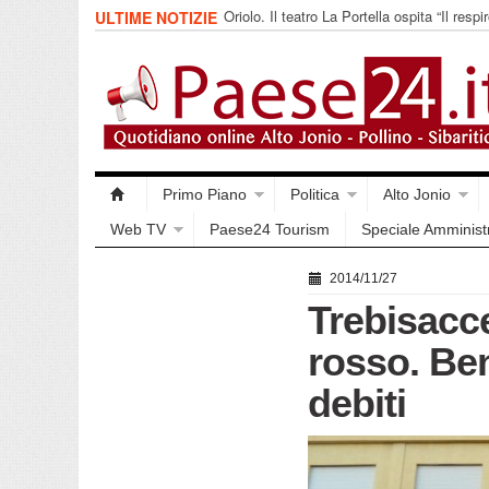
Oriolo. Il teatro La Portella ospita “Il respir
ULTIME NOTIZIE
collettivo 365
Primo Piano
Politica
Alto Jonio
Web TV
Paese24 Tourism
Speciale Amminist
2014/11/27
Trebisacc
rosso. Ben
debiti