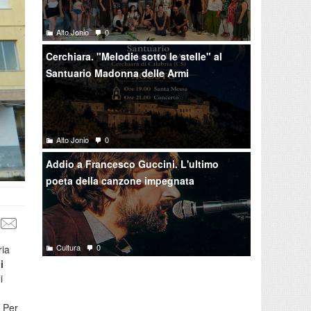
Alto Jonio
0
Cerchiara. "Melodie sotto le stelle" al
Santuario Madonna delle Armi
Alto Jonio
0
Addio a Francesco Guccini. L'ultimo
poeta della canzone impegnata
Cultura
0
ria
i
i
. Per