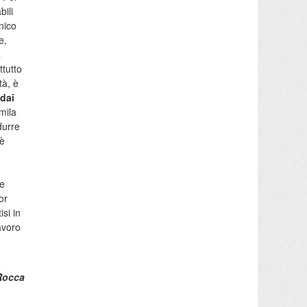
bili
cnico
e,
a
ttutto
tà, è
 dai
0mila
durre
 è
le
or
isi in
avoro
Rocca