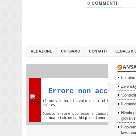
0
COMMENTI
REDAZIONE
CHI SIAMO
CONTATTI
LEGALS & 
ANS
Fulmine 
Zelensky
'Controll
Il grande
Nicola p
giovanis
Il govern
lavorator