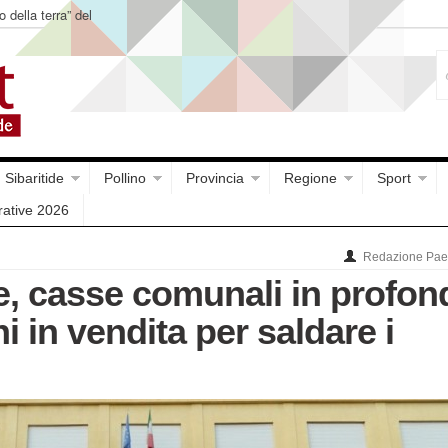
o della terra” del
Sibaritide
Pollino
Provincia
Regione
Sport
rative 2026
Redazione Paes
e, casse comunali in profon
i in vendita per saldare i