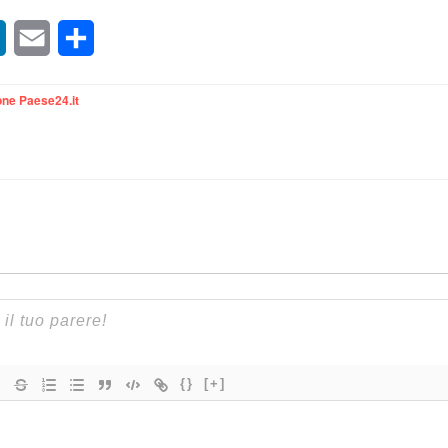
sApp
LinkedIn
Email
Condividi
ne Paese24.it
{}
[+]