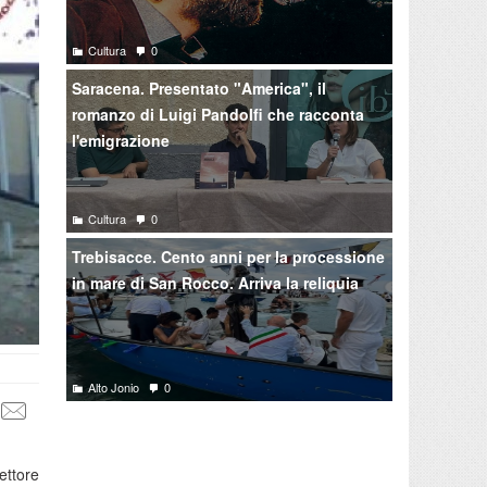
Cultura
0
Saracena. Presentato "America", il
romanzo di Luigi Pandolfi che racconta
l'emigrazione
Cultura
0
Trebisacce. Cento anni per la processione
in mare di San Rocco. Arriva la reliquia
Alto Jonio
0
rettore