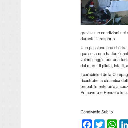
gravissime condizioni nel 
durante il trasporto.
Una passione che si è tras
qualcosa non ha funzionato
volantinaggio per una fest
dal mare. Il pilota, infatt
I carabinieri della Compag
ricostruire la dinamica del
probabilmente un’ala spez
Primavera e Rende e le con
Condividilo Subito
Facebook
Twitter
What