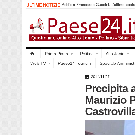
Saracena. Presentato “America”, il romanz
ULTIME NOTIZIE
racconta l’emigrazione
Primo Piano
Politica
Alto Jonio
Web TV
Paese24 Tourism
Speciale Amminist
2014/11/27
Precipita 
Maurizio P
Castrovilla