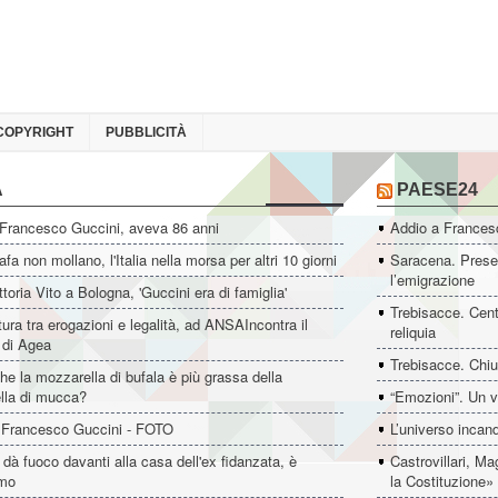
COPYRIGHT
PUBBLICITÀ
A
PAESE24
 Francesco Guccini, aveva 86 anni
Addio a Francesc
fa non mollano, l'Italia nella morsa per altri 10 giorni
Saracena. Presen
l’emigrazione
ttoria Vito a Bologna, 'Guccini era di famiglia'
Trebisacce. Cent
ltura tra erogazioni e legalità, ad ANSAIncontra il
reliquia
e di Agea
Trebisacce. Chiu
he la mozzarella di bufala è più grassa della
lla di mucca?
“Emozioni”. Un v
 Francesco Guccini - FOTO
L’universo incan
dà fuoco davanti alla casa dell'ex fidanzata, è
Castrovillari, M
imo
la Costituzione»