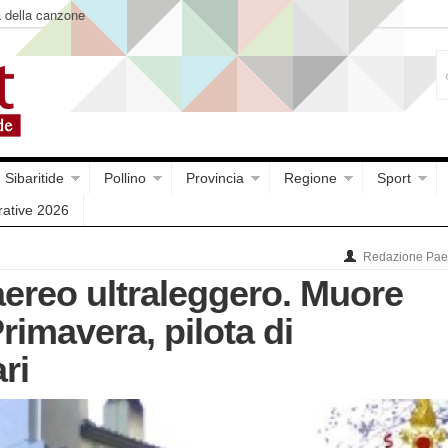
o di Luigi Pandolfi che
Sibaritide
Pollino
Provincia
Regione
Sport
rative 2026
Redazione Paes
aereo ultraleggero. Muore
rimavera, pilota di
ri