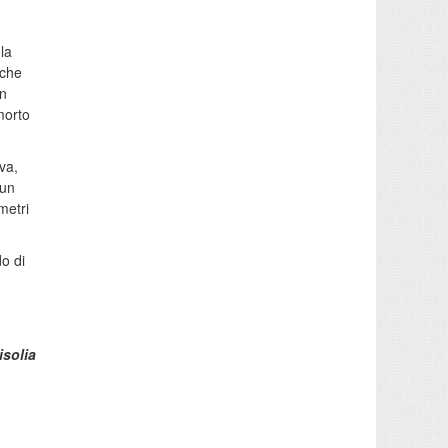
 la
nche
in
morto
va,
 un
metri
o di
isolia