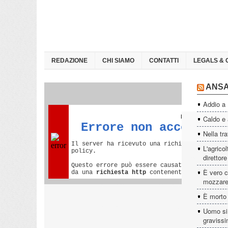
REDAZIONE
CHI SIAMO
CONTATTI
LEGALS & 
ANS
Addio a
Caldo e a
Nella tra
L'agrico
direttor
È vero c
mozzare
È morto
Uomo si 
graviss