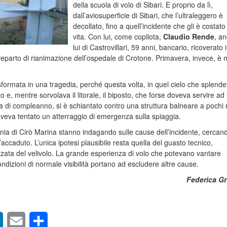
della scuola di volo di Sibari. E proprio da lì,
dall’aviosuperficie di Sibari, che l’ultraleggero è
decollato, fino a quell’incidente che gli è costato
vita. Con lui, come copilota,
Claudio Rende
, a
lui di Castrovillari, 59 anni, bancario, ricoverato 
reparto di rianimazione dell’ospedale di Crotone. Primavera, invece, è 
formata in una tragedia, perché questa volta, in quel cielo che splende
 e, mentre sorvolava il litorale, il biposto, che forse doveva servire ad
a di compleanno, si è schiantato contro una struttura balneare a pochi 
i, aveva tentato un atterraggio di emergenza sulla spiaggia.
nia di Cirò Marina stanno indagando sulle cause dell’incidente, cercand
l’accaduto. L’unica ipotesi plausibile resta quella del guasto tecnico,
zata del velivolo. La grande esperienza di volo che potevano vantare
dizioni di normale visibilità portano ad escludere altre cause.
Federica Gr
sApp
LinkedIn
Email
Condividi