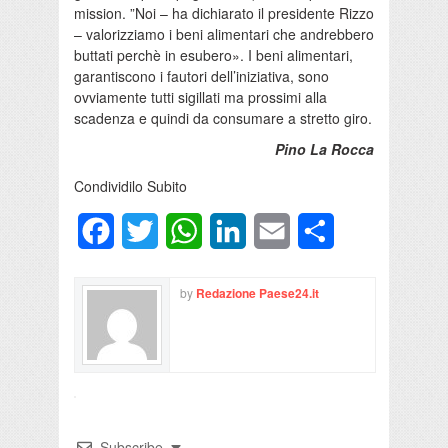
mission. ”Noi – ha dichiarato il presidente Rizzo
– valorizziamo i beni alimentari che andrebbero
buttati perchè in esubero». I beni alimentari,
garantiscono i fautori dell’iniziativa, sono
ovviamente tutti sigillati ma prossimi alla
scadenza e quindi da consumare a stretto giro.
Pino La Rocca
Condividilo Subito
Facebook
Twitter
WhatsApp
LinkedIn
Email
Condividi
by
Redazione Paese24.it
Subscribe