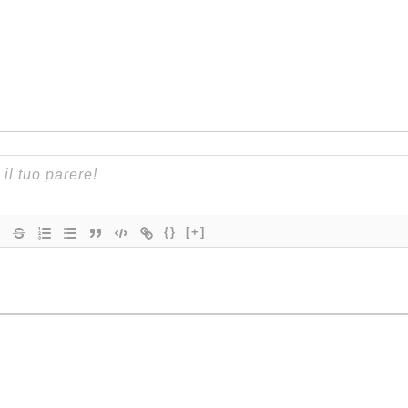
{}
[+]