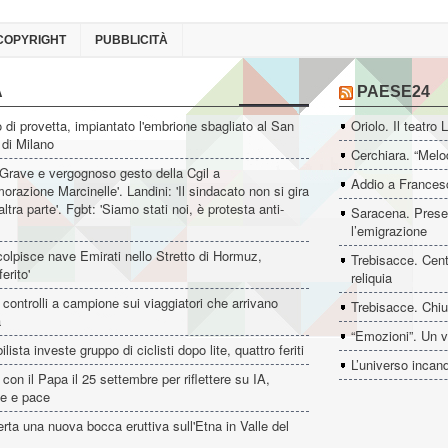
COPYRIGHT
PUBBLICITÀ
A
PAESE24
di provetta, impiantato l'embrione sbagliato al San
Oriolo. Il teatro 
 di Milano
Cerchiara. “Melo
'Grave e vergognoso gesto della Cgil a
Addio a Francesc
azione Marcinelle'. Landini: 'Il sindacato non si gira
altra parte'. Fgbt: 'Siamo stati noi, è protesta anti-
Saracena. Presen
l’emigrazione
colpisce nave Emirati nello Stretto di Hormuz,
Trebisacce. Cent
erito'
reliquia
controlli a campione sui viaggiatori che arrivano
Trebisacce. Chiu
a
“Emozioni”. Un v
ista investe gruppo di ciclisti dopo lite, quattro feriti
L’universo incan
con il Papa il 25 settembre per riflettere su IA,
ne e pace
erta una nuova bocca eruttiva sull'Etna in Valle del