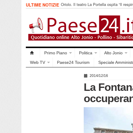
Oriolo. Il teatro La Portella ospita “Il respir
ULTIME NOTIZIE
collettivo 365
Primo Piano
Politica
Alto Jonio
Web TV
Paese24 Tourism
Speciale Amminist
2014/12/16
La Fontana 
occuperann