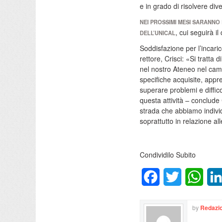
e in grado di risolvere di
NEI PROSSIMI MESI SARANNO 
, cui seguirà i
DELL’UNICAL
Soddisfazione per l’incaric
rettore, Crisci: «Si tratta 
nel nostro Ateneo nel cam
specifiche acquisite, appre
superare problemi e diffico
questa attività – conclude
strada che abbiamo individ
soprattutto in relazione al
Condividilo Subito
Facebook
Twitter
What
by
Redazio