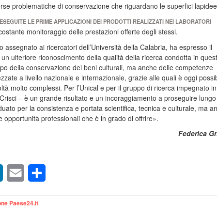
verse problematiche di conservazione che riguardano le superfici lapidee
ESEGUITE LE PRIME APPLICAZIONI DEI PRODOTTI REALIZZATI NEI LABORATORI
l costante monitoraggio delle prestazioni offerte degli stessi.
o assegnato ai ricercatori dell’Università della Calabria, ha espresso il
di un ulteriore riconoscimento della qualità della ricerca condotta in quest
po della conservazione dei beni culturali, ma anche delle competenze
zzate a livello nazionale e internazionale, grazie alle quali è oggi possib
ltà molto complessi. Per l’Unical e per il gruppo di ricerca impegnato in
 Crisci – è un grande risultato e un incoraggiamento a proseguire lung
uato per la consistenza e portata scientifica, tecnica e culturale, ma a
le opportunità professionali che è in grado di offrire».
Federica Gr
sApp
LinkedIn
Email
Condividi
ne Paese24.it