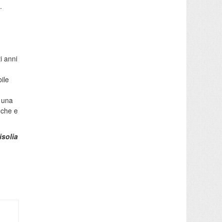
.
i anni
ile
o una
nche e
isolia