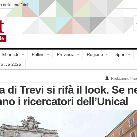
o della terra” del
Sibaritide
Pollino
Provincia
Regione
Sport
rative 2026
Redazione Paes
di Trevi si rifà il look. Se n
o i ricercatori dell’Unical