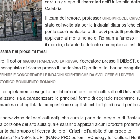
sarà un gruppo di ricercatori dell’Università dell
Calabria.
Il team del rettore, professor
GINO MIROCLE CRISC
stato coinvolto sia per le indagini diagnostiche 
per la sperimentazione di nuovi prodotti protettiv
applicare al monumento di Roma ma famoso in 
il mondo, durante le delicate e complesse fasi di
essata nei prossimi mesi.
re, il dottor
, ricercatore presso il DiBeST, e 
MAURO FRANCESCO LA RUSSA
, assegnista di ricerca presso il medesimo Dipartimento, hanno eseguit
INIRE E CONCORDARE LE INDAGINI SCIENTIFICHE DA SVOLGERE SU DIVERSI
.
O STORICO MONUMENTO ROMANO
 completamente eseguite nei laboratori per i beni culturali dell’Universi
alizzate sia a caratterizzare le principali forme di degrado riscontrate su
n maniera dettagliata la composizione degli stucchi originali usati per la 
nservazione dei beni culturali), che cura la parte del progetto di Restau
a porzione del sito sulla quale saranno applicati alcuni prodotti protettiv
unto dal gruppo di ricerca del prof. Crisci nell’ambito di un progetto
Calabria “NaNoProteCH” (NANO PROtection TECnology for Cultural Heri