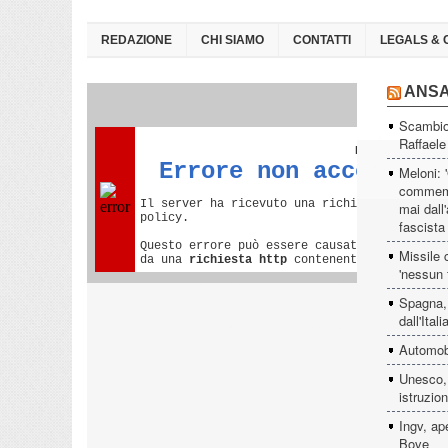
REDAZIONE
CHI SIAMO
CONTATTI
LEGALS & 
ANS
Scambio 
Raffaele
Meloni: 
commemor
mai dall'
fascista
Missile 
'nessun f
Spagna, 
dall'Itali
Automobil
Unesco, 
istruzio
Ingv, ap
Bove