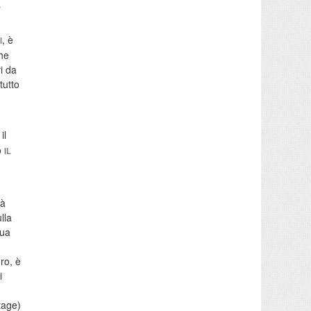
a
, è
I
che
i da
tutto
il
o
IL
tà
lla
sua
ro, è
i
tage)