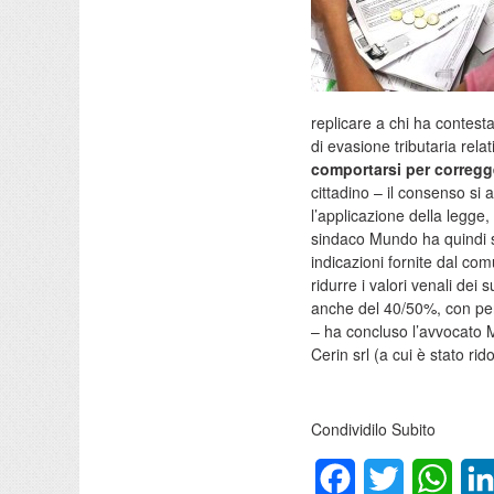
replicare a chi ha contestat
di evasione tributaria relat
comportarsi per corregger
cittadino – il consenso si 
l’applicazione della legge
sindaco Mundo ha quindi sp
indicazioni fornite dal comu
ridurre i valori venali dei s
anche del 40/50%, con peri
– ha concluso l’avvocato 
Cerin srl (a cui è stato ri
Condividilo Subito
Facebook
Twitter
What