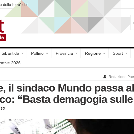
o della terra” del
Sibaritide
Pollino
Provincia
Regione
Sport
rative 2026
Redazione Paes
e, il sindaco Mundo passa a
cco: “Basta demagogia sulle
i”