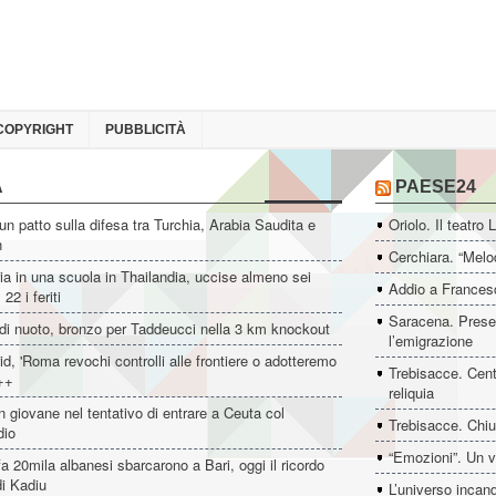
COPYRIGHT
PUBBLICITÀ
A
PAESE24
un patto sulla difesa tra Turchia, Arabia Saudita e
Oriolo. Il teatro 
n
Cerchiara. “Melo
ia in una scuola in Thailandia, uccise almeno sei
Addio a Francesc
22 i feriti
Saracena. Presen
di nuoto, bronzo per Taddeucci nella 3 km knockout
l’emigrazione
d, 'Roma revochi controlli alle frontiere o adotteremo
Trebisacce. Cent
++
reliquia
 giovane nel tentativo di entrare a Ceuta col
Trebisacce. Chiu
dio
“Emozioni”. Un v
fa 20mila albanesi sbarcarono a Bari, oggi il ricordo
i Kadiu
L’universo incan