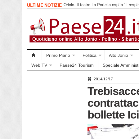
Oriolo. Il teatro La Portella ospita “Il respir
ULTIME NOTIZIE
collettivo 365
Primo Piano
Politica
Alto Jonio
Web TV
Paese24 Tourism
Speciale Amminist
2014/12/17
Trebisacc
contratta
bollette Ic