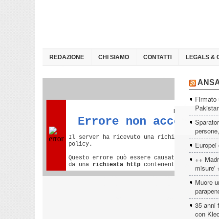
REDAZIONE
CHI SIAMO
CONTATTI
LEGALS & 
ANS
Firmato 
Pakista
Sparator
persone, 
Europei 
++ Madri
misure' 
Muore un
parapen
35 anni 
con Kled