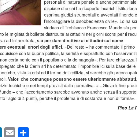
personali di natura penale e anche patrimoniale
dispiace che chi ha ricoperto incarichi istituziona
esprima giudizi strumentali e avventati finendo 
l’incoraggiare la disobbedienza civile». Lo ha scri
sindaco di Trebisacce Francesco Mundo sia per
o le migliaia di bollette distribuite ai cittadini nei giorni scorsi per il rec
iva ad Ici arretrata,
sia per dare direttive ai cittadini sul come
e eventuali errori degli uffici
. «Del resto – ha commentato il primo
acquisisce con la buona politica, la serietà e soprattutto con l’osservanz
, non certamente con il populismo e la demagogia». Per fare chiarezza i
iegato che la Cerin srl ha determinato l’imponibile Ici sulla base delle
ne che, vista la crisi ed il fermo dell’edilizia, si sarebbe già preoccupat
uoli.
Valori che comunque possono essere ulteriormente abbattuti
zie tecniche e nei tempi previsti dalla normativa. «…Giova infine prec
Mundo – che l’accertamento sarebbe avvenuto anche senza il supporto 
dotto l’agio di 4 punti), perché il problema è di sostanza e non di forma».
Pino La 
sApp
LinkedIn
Email
Condividi