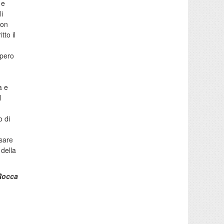
 e
li
con
tto il
upero
a e
l
o di
,
isare
della
Rocca