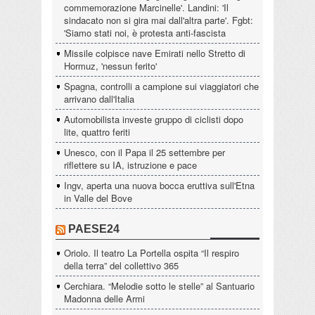
commemorazione Marcinelle'. Landini: 'Il
sindacato non si gira mai dall'altra parte'. Fgbt:
'Siamo stati noi, è protesta anti-fascista
Missile colpisce nave Emirati nello Stretto di
Hormuz, 'nessun ferito'
Spagna, controlli a campione sui viaggiatori che
arrivano dall'Italia
Automobilista investe gruppo di ciclisti dopo
lite, quattro feriti
Unesco, con il Papa il 25 settembre per
riflettere su IA, istruzione e pace
Ingv, aperta una nuova bocca eruttiva sull'Etna
in Valle del Bove
PAESE24
Oriolo. Il teatro La Portella ospita “Il respiro
della terra” del collettivo 365
Cerchiara. “Melodie sotto le stelle” al Santuario
Madonna delle Armi