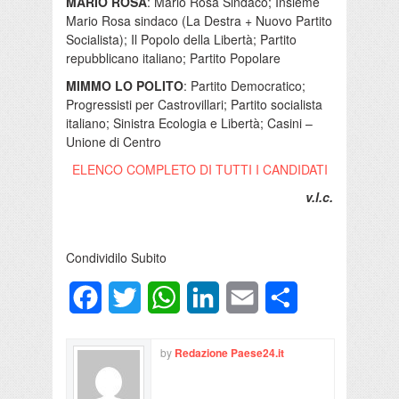
MARIO ROSA
: Mario Rosa Sindaco; Insieme
Mario Rosa sindaco (La Destra + Nuovo Partito
Socialista); Il Popolo della Libertà; Partito
repubblicano italiano; Partito Popolare
MIMMO LO POLITO
: Partito Democratico;
Progressisti per Castrovillari; Partito socialista
italiano; Sinistra Ecologia e Libertà; Casini –
Unione di Centro
ELENCO COMPLETO DI TUTTI I CANDIDATI
v.l.c.
Condividilo Subito
Facebook
Twitter
WhatsApp
LinkedIn
Email
Condividi
by
Redazione Paese24.it