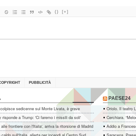
{}
[+]
COPYRIGHT
PUBBLICITÀ
A
PAESE24
colpisce sedicenne sul Monte Livata, è grave
Oriolo. Il teatro 
 risponde a Trump: 'Ci faremo i missili da soli'
Cerchiara. “Melo
i alle frontiere con l'Italia', arriva la ritorsione di Madrid
Addio a Francesc
 caldo sull'Italia, allerta per incendi al Centro Sud
Saracena. Presen