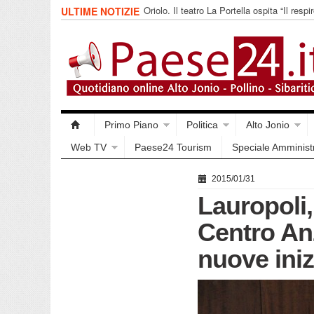
Oriolo. Il teatro La Portella ospita “Il respir
ULTIME NOTIZIE
collettivo 365
Primo Piano
Politica
Alto Jonio
Web TV
Paese24 Tourism
Speciale Amminist
2015/01/31
Lauropoli,
Centro Anz
nuove iniz