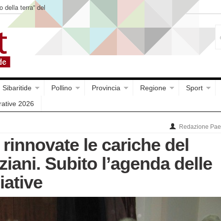
o della terra” del
Sibaritide
Pollino
Provincia
Regione
Sport
rative 2026
Redazione Paes
 rinnovate le cariche del
iani. Subito l’agenda delle
iative