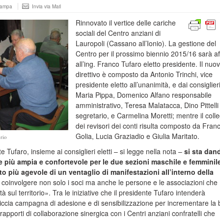
tampa
Invia via Mail
Rinnovato il vertice delle cariche
sociali del Centro anziani di
Lauropoli (Cassano all’Ionio). La gestione del
Centro per il prossimo biennio 2015/16 sarà af
all’ing. Franco Tufaro eletto presidente. Il nuo
direttivo è composto da Antonio Trinchi, vice
presidente eletto all’unanimità, e dai consiglier
Maria Pippa, Domenico Alfano responsabile
amministrativo, Teresa Malatacca, Dino Pittelli
segretario, e Carmelina Moretti; mentre il colle
dei revisori dei conti risulta composto da Fran
Golia, Lucia Graziadio e Giulia Maritato.
rio
e Tufaro, insieme ai consiglieri eletti – si legge nella nota –
si sta dan
e più ampia e confortevole per le due sezioni maschile e femminile
o più agevole di un ventaglio di manifestazioni all’interno della
 coinvolgere non solo i soci ma anche le persone e le associazioni che
à sul territorio». Tra le iniziative che il presidente Tufaro intenderà
siccia campagna di adesione e di sensibilizzazione per incrementare la
 rapporti di collaborazione sinergica con i Centri anziani confratelli che