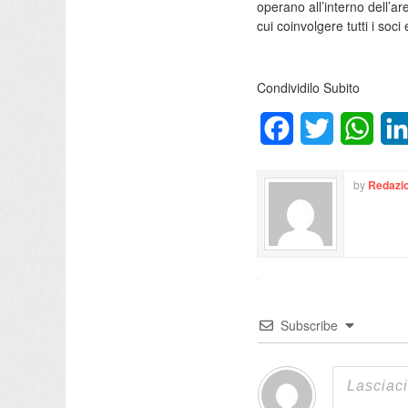
operano all’interno dell’are
cui coinvolgere tutti i soci 
Condividilo Subito
Facebook
Twitter
What
by
Redazio
Subscribe