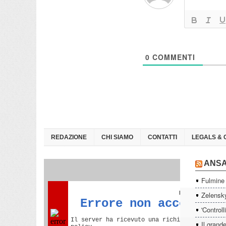
0
COMMENTI
REDAZIONE
CHI SIAMO
CONTATTI
LEGALS & 
ANS
Fulmine 
Zelensky
'Controll
Il grande