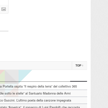
TOP
↑
La Portella ospita “Il respiro della terra” del collettivo 365
die sotto le stelle” al Santuario Madonna delle Armi
o Guccini. L’ultimo poeta della canzone impegnata
tato “America”, il romanzo di Luigi Pandolfi che racconta