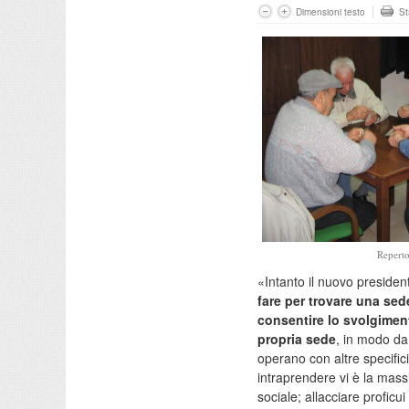
Dimensioni testo
S
Reperto
«Intanto il nuovo president
fare per trovare una sed
consentire lo svolgiment
propria sede
, in modo da
operano con altre specificit
intraprendere vi è la mas
sociale; allacciare proficui