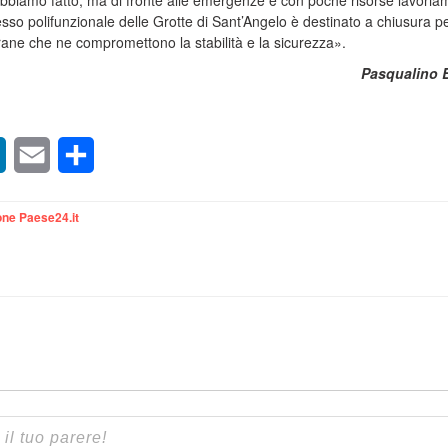
lo abbiamo fatto, ma di fronte alle emergenze e con poche risorse lavoria
esso polifunzionale delle Grotte di Sant’Angelo è destinato a chiusura p
frane che ne compromettono la stabilità e la sicurezza».
Pasqualino 
sApp
LinkedIn
Email
Condividi
ne Paese24.it