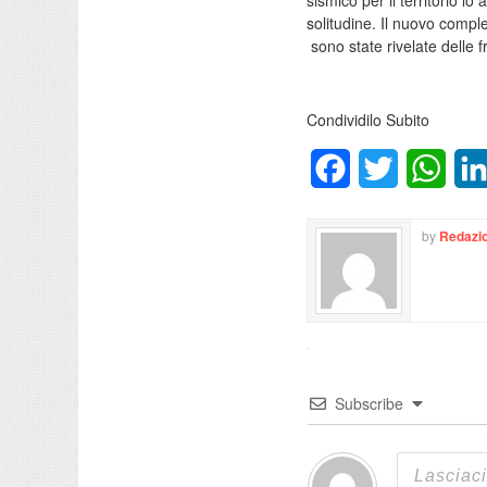
sismico per il territorio 
solitudine. Il nuovo compl
sono state rivelate delle 
Condividilo Subito
Facebook
Twitter
What
by
Redazio
Subscribe