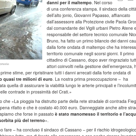
danni per il maltempo
. Nel corso
di una conferenza stampa. il sindaco della citt
dell’alto jonio, Giovanni Papasso, affiancato
dall’assessore alla Protezione civile Paola Gro
dal comandante dei Vigili urbani Pietro Atene e
responsabile del settore tecnico comunale Nic
Bruno, ha fatto un primo bilancio dei danni cau
dalla forte ondata di maltempo che ha interessa
territorio comunale negli scorsi giorni. Il primo
cittadino di Cassano, dopo aver ringraziato tutti
ertorio
attori coinvolti nella gestione dell’emergenza, 
ime stime, per ripristinare tutti i danni arrecati dalla forte ondata di
 quasi tre milioni di euro
. La nostra prima preoccupazione – ha
 quella di assicurare la viabilità lungo le arterie principali e l’incolumi
delle contrade in prossimità del Crati.»
o che «La pioggia ha distrutto parte della rete stradale di contrada Fie
ppena rifatto e che è costato 40.000 euro. Danneggiate anche altre str
capiamo che forse in passato
è stato manomesso il territorio e l’acq
orbita più del terreno
».
 fare – ha concluso il sindaco di Cassano – per il rischio idrogeologic