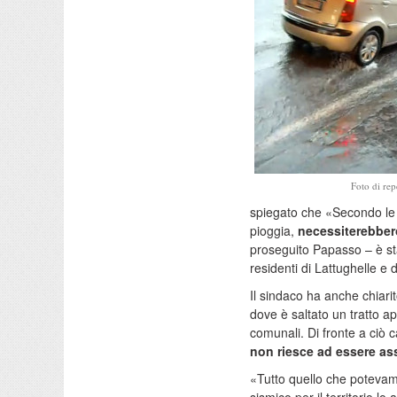
Foto di rep
spiegato che «Secondo le pr
pioggia,
necessiterebbero
proseguito Papasso – è stata
residenti di Lattughelle e 
Il sindaco ha anche chiarit
dove è saltato un tratto a
comunali. Di fronte a ciò 
non riesce ad essere ass
«Tutto quello che potevamo