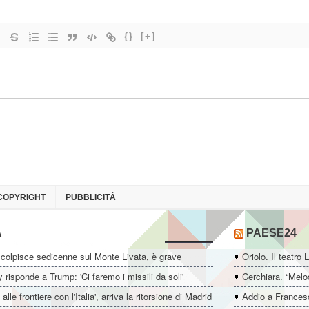
{}
[+]
COPYRIGHT
PUBBLICITÀ
A
PAESE24
colpisce sedicenne sul Monte Livata, è grave
Oriolo. Il teatro 
 risponde a Trump: 'Ci faremo i missili da soli'
Cerchiara. “Melo
i alle frontiere con l'Italia', arriva la ritorsione di Madrid
Addio a Francesc