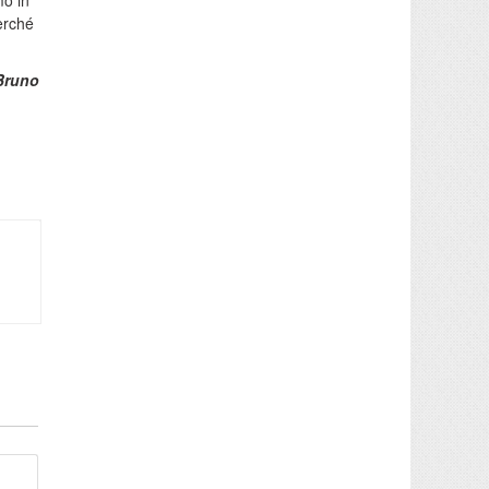
mo in
erché
Bruno