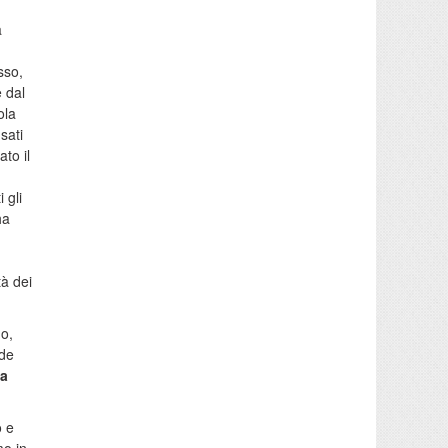
à
sso,
 dal
ola
sati
to il
 gli
ha
tà dei
go,
ade
ua
o e