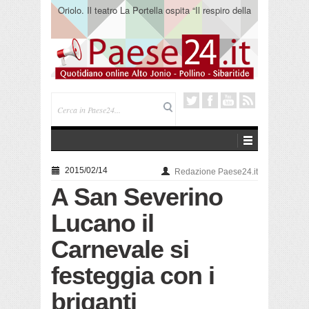
Oriolo. Il teatro La Portella ospita “Il respiro della
terra” del collettivo 365
2015/02/14
Redazione Paese24.it
A San Severino
Lucano il
Carnevale si
festeggia con i
briganti