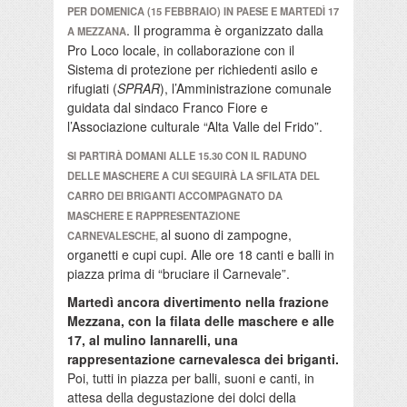
PER DOMENICA (15 FEBBRAIO) IN PAESE E MARTEDÌ 17
. Il programma è organizzato dalla
A MEZZANA
Pro Loco locale, in collaborazione con il
Sistema di protezione per richiedenti asilo e
rifugiati (
SPRAR
), l’Amministrazione comunale
guidata dal sindaco Franco Fiore e
l’Associazione culturale “Alta Valle del Frido”.
SI PARTIRÀ DOMANI ALLE 15.30 CON IL RADUNO
DELLE MASCHERE A CUI SEGUIRÀ LA SFILATA DEL
CARRO DEI BRIGANTI ACCOMPAGNATO DA
MASCHERE E RAPPRESENTAZIONE
al suono di zampogne,
CARNEVALESCHE,
organetti e cupi cupi. Alle ore 18 canti e balli in
piazza prima di “bruciare il Carnevale”.
Martedì ancora divertimento nella frazione
Mezzana, con la filata delle maschere e alle
17, al mulino Iannarelli, una
rappresentazione carnevalesca dei briganti.
Poi, tutti in piazza per balli, suoni e canti, in
attesa della degustazione dei dolci della