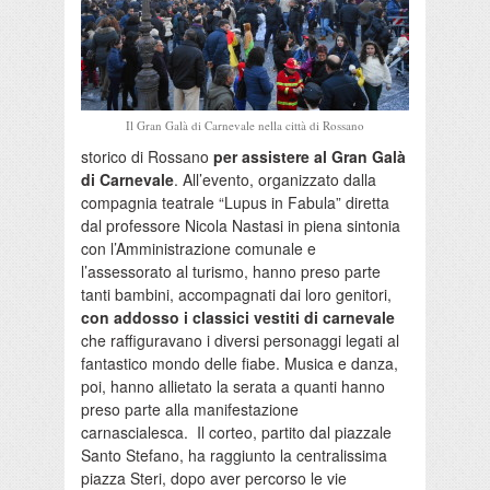
Il Gran Galà di Carnevale nella città di Rossano
storico di Rossano
per assistere al Gran Galà
di Carnevale
. All’evento, organizzato dalla
compagnia teatrale “Lupus in Fabula” diretta
dal professore Nicola Nastasi in piena sintonia
con l’Amministrazione comunale e
l’assessorato al turismo, hanno preso parte
tanti bambini, accompagnati dai loro genitori,
con addosso i classici vestiti di carnevale
che raffiguravano i diversi personaggi legati al
fantastico mondo delle fiabe. Musica e danza,
poi, hanno allietato la serata a quanti hanno
preso parte alla manifestazione
carnascialesca.
Il corteo, partito dal piazzale
Santo Stefano, ha raggiunto la centralissima
piazza Steri, dopo aver percorso le vie