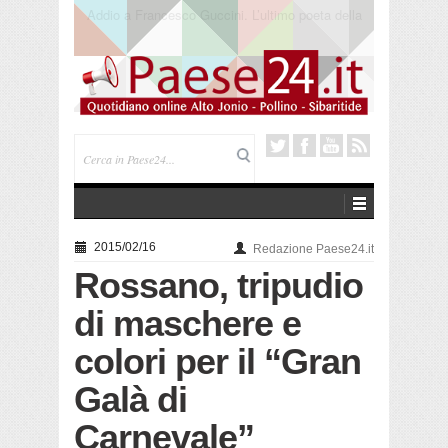
Saracena. Presentato “America”, il romanzo di Luigi
Pandolfi che racconta l’emigrazione
2015/02/16
Redazione Paese24.it
Rossano, tripudio
di maschere e
colori per il “Gran
Galà di
Carnevale”