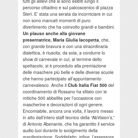
tutti gli allievi che si sono esibiti lungo il
percorso cittadino e sul palcoscenico di piazza
Steri. E’ stata una serata da incorniciare in cui
non sono mancati momenti di puro
divertimento che ha coinvolto grandi e bambini.
Un plauso anche alla giovane
presentatrice, Maria Giulia Iacopetta
, che,
con grande bravura e con una straordinaria
dialettica, è riuscita, da sola, a condurre lo
show di carnevale in cui, al termine dello
spettacolo, si è proceduto alla premiazione
delle maschere più belle e delle diverse scuole
che hanno partecipato all’appuntamento
carnevalesco. Anche il
Club Italia Fiat 500
del
coordinamento di Rossano ha sfilato con le
mitiche 500 abbellite per l’occasione con
mascherine e decorazioni di ogni genere.
Encomiabile, ancora una volta, il lavoro messo
in atto dall’intero staff tecnico della “AbVision’s,”
di Antonio Abenante, che ha garantito il service
audio-luci durante lo svolgimento della
manifestazione. Soddisfatto, infine, l’assessore