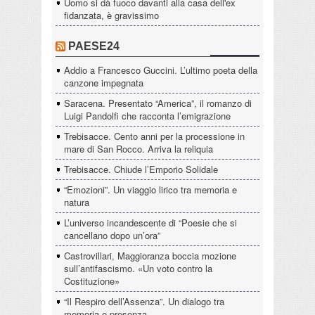
Uomo si dà fuoco davanti alla casa dell'ex
fidanzata, è gravissimo
PAESE24
Addio a Francesco Guccini. L’ultimo poeta della
canzone impegnata
Saracena. Presentato “America”, il romanzo di
Luigi Pandolfi che racconta l’emigrazione
Trebisacce. Cento anni per la processione in
mare di San Rocco. Arriva la reliquia
Trebisacce. Chiude l’Emporio Solidale
“Emozioni”. Un viaggio lirico tra memoria e
natura
L’universo incandescente di “Poesie che si
cancellano dopo un’ora”
Castrovillari, Maggioranza boccia mozione
sull’antifascismo. «Un voto contro la
Costituzione»
“Il Respiro dell’Assenza”. Un dialogo tra
memoria e presenza