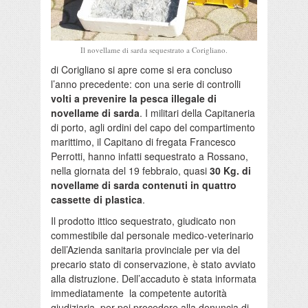
Il novellame di sarda sequestrato a Corigliano.
di Corigliano si apre come si era concluso
l’anno precedente: con una serie di controlli
volti a prevenire la pesca illegale di
novellame di sarda
. I militari della Capitaneria
di porto, agli ordini del capo del compartimento
marittimo, il Capitano di fregata Francesco
Perrotti, hanno infatti sequestrato a Rossano,
nella giornata del 19 febbraio, quasi
30 Kg. di
novellame di sarda contenuti in quattro
cassette di plastica
.
Il prodotto ittico sequestrato, giudicato non
commestibile dal personale medico-veterinario
dell’Azienda sanitaria provinciale per via del
precario stato di conservazione, è stato avviato
alla distruzione. Dell’accaduto è stata informata
immediatamente la competente autorità
giudiziaria, per poi procedere alla denuncia di