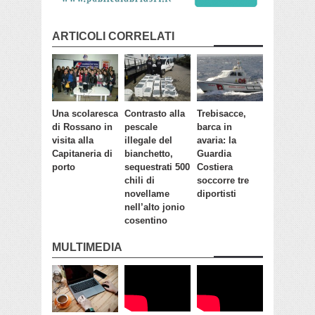
ARTICOLI CORRELATI
Una scolaresca
Contrasto alla
Trebisacce,
di Rossano in
pescale
barca in
visita alla
illegale del
avaria: la
Capitaneria di
bianchetto,
Guardia
porto
sequestrati 500
Costiera
chili di
soccorre tre
novellame
diportisti
nell’alto jonio
cosentino
MULTIMEDIA