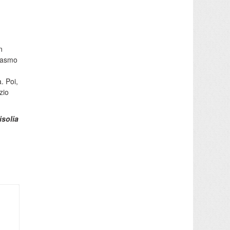
n
siasmo
. Poi,
zio
isolia