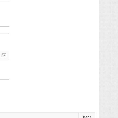
TOP
↑