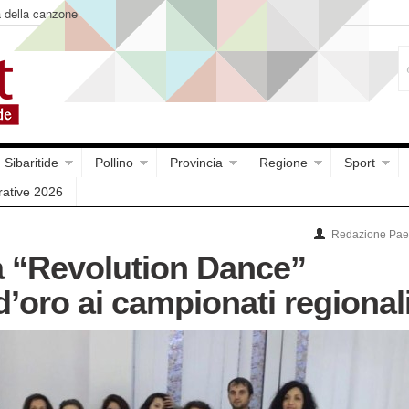
a della canzone
Sibaritide
Pollino
Provincia
Regione
Sport
rative 2026
Redazione Paes
a “Revolution Dance”
’oro ai campionati regional