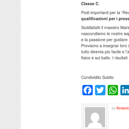
Classe C
.
Podi importanti per la “Re
qualificazioni per i pros
Soddisfatti il maestro Mar
nascondiamo le nostre asp
e la passione per guidare 
Proviamo a insegnar loro so
tutto diventa più facile e l
fisico e sul ballo. I risulta
Condividilo Subito
Facebook
Twitter
What
by
Redazio