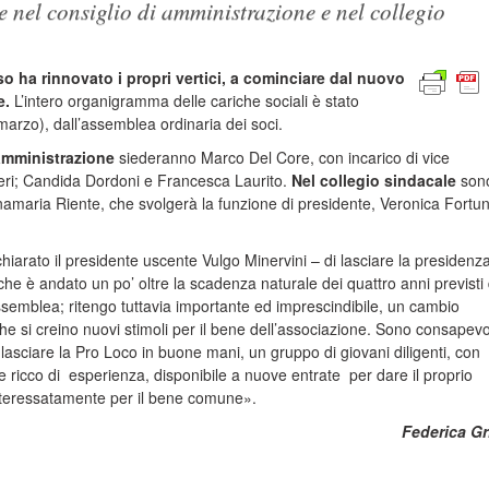
e nel consiglio di amministrazione e nel collegio
 ha rinnovato i propri vertici, a cominciare dal nuovo
e.
L’intero organigramma delle cariche sociali è stato
arzo), dall’assemblea ordinaria dei soci.
amministrazione
siederanno Marco Del Core, con incarico di vice
eri; Candida Dordoni e Francesca Laurito.
Nel collegio sindacale
son
nnamaria Riente, che svolgerà la funzione di presidente, Veronica Fortu
hiarato il presidente uscente Vulgo Minervini – di lasciare la presidenz
che è andato un po’ oltre la scadenza naturale dei quattro anni previsti 
’assemblea; ritengo tuttavia importante ed imprescindibile, un cambio
che si creino nuovi stimoli per il bene dell’associazione. Sono consapev
 lasciare la Pro Loco in buone mani, un gruppo di giovani diligenti, con
e ricco di esperienza, disponibile a nuove entrate per dare il proprio
interessatamente per il bene comune».
Federica Gr