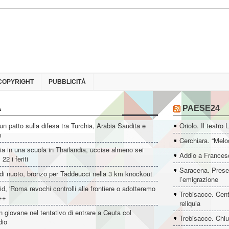
COPYRIGHT
PUBBLICITÀ
A
PAESE24
un patto sulla difesa tra Turchia, Arabia Saudita e
Oriolo. Il teatro 
n
Cerchiara. “Melo
ia in una scuola in Thailandia, uccise almeno sei
Addio a Francesc
22 i feriti
Saracena. Presen
di nuoto, bronzo per Taddeucci nella 3 km knockout
l’emigrazione
d, 'Roma revochi controlli alle frontiere o adotteremo
Trebisacce. Cent
++
reliquia
 giovane nel tentativo di entrare a Ceuta col
Trebisacce. Chiu
dio