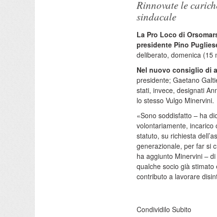
Rinnovate le carich
sindacale
La Pro Loco di Orsomarso
presidente Pino Puglies
deliberato, domenica (15 m
Nel nuovo consiglio di 
presidente; Gaetano Galti
stati, invece, designati A
lo stesso Vulgo Minervini.
«Sono soddisfatto – ha dic
volontariamente, incarico 
statuto, su richiesta dell
generazionale, per far si 
ha aggiunto Minervini – di
qualche socio già stimato 
contributo a lavorare dis
Condividilo Subito