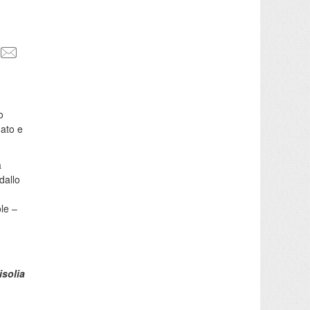
o
nato e
a
dallo
ole –
isolia