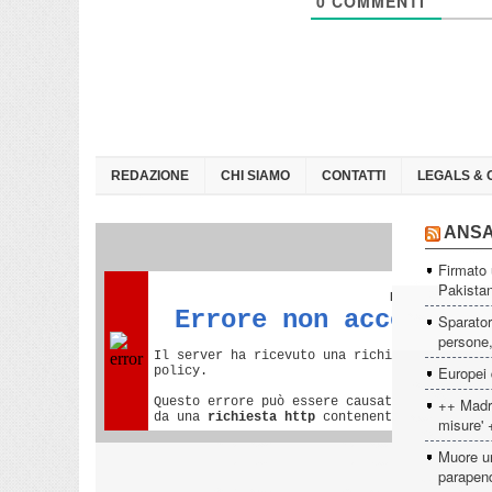
0
COMMENTI
REDAZIONE
CHI SIAMO
CONTATTI
LEGALS & 
ANS
Firmato 
Pakista
Sparator
persone, 
Europei 
++ Madri
misure' 
Muore un
parapen