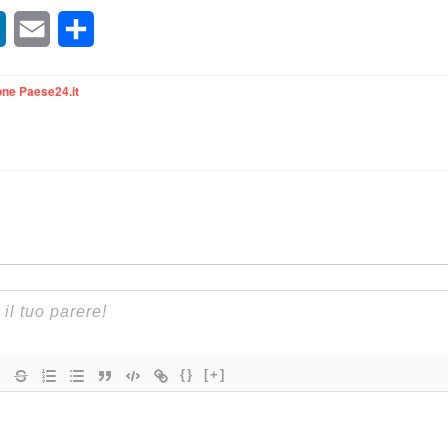
sApp
LinkedIn
Email
Condividi
ne Paese24.it
{}
[+]