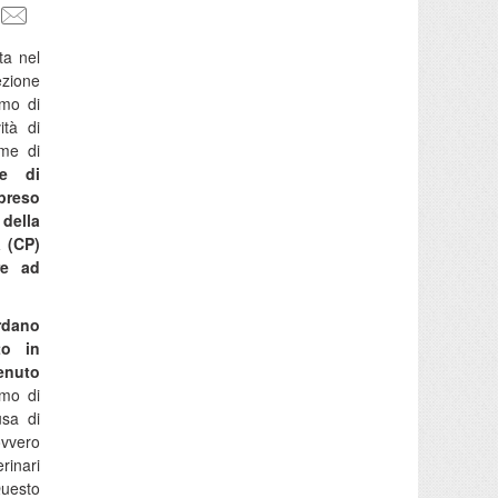
ta nel
ezione
imo di
ità di
rme di
 e di
preso
 della
a (CP)
re ad
irdano
to in
enuto
mo di
usa di
ovvero
rinari
Questo