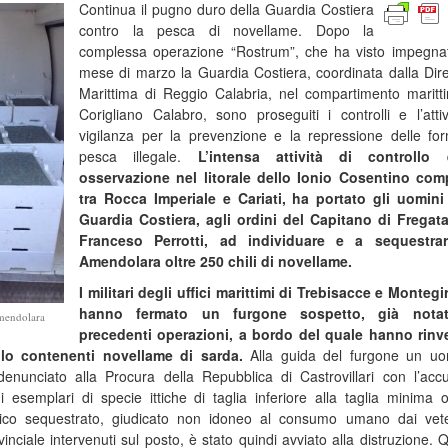
Continua il pugno duro della Guardia Costiera
contro la pesca di novellame. Dopo la
complessa operazione “Rostrum”, che ha visto impegna
mese di marzo la Guardia Costiera, coordinata dalla Dir
Marittima di Reggio Calabria, nel compartimento maritt
Corigliano Calabro, sono proseguiti i controlli e l’attiv
vigilanza per la prevenzione e la repressione delle fo
pesca illegale.
L’intensa attività di controllo
osservazione nel litorale dello Ionio Cosentino com
tra Rocca Imperiale e Cariati, ha portato gli uomini
Guardia Costiera, agli ordini del Capitano di Fregat
Franceso Perrotti, ad individuare e a sequestra
Amendolara oltre 250 chili di novellame.
I militari degli uffici marittimi di Trebisacce e Monteg
hanno fermato un furgone sospetto, già nota
Amendolara
precedenti operazioni, a bordo del quale hanno rinv
olo contenenti novellame di sarda.
Alla guida del furgone un uo
denunciato alla Procura della Repubblica di Castrovillari con l’acc
 esemplari di specie ittiche di taglia inferiore alla taglia minima 
ttico sequestrato, giudicato non idoneo al consumo umano dai vete
vinciale intervenuti sul posto, è stato quindi avviato alla distruzione. 