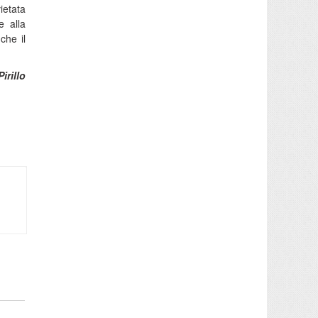
ietata
e alla
che il
irillo