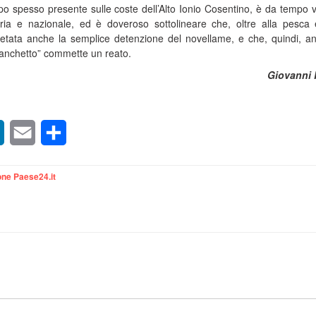
troppo spesso presente sulle coste dell’Alto Ionio Cosentino, è da tempo v
ria e nazionale, ed è doveroso sottolineare che, oltre alla pesca 
etata anche la semplice detenzione del novellame, e che, quindi, an
ianchetto” commette un reato.
Giovanni P
sApp
LinkedIn
Email
Condividi
ne Paese24.it