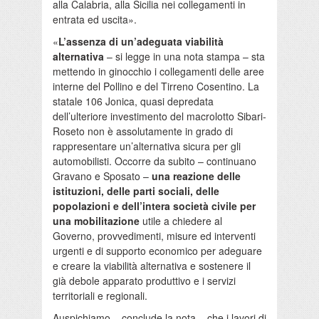
alla Calabria, alla Sicilia nei collegamenti in
entrata ed uscita».
«
L’assenza di un’adeguata viabilità
alternativa
– si legge in una nota stampa – sta
mettendo in ginocchio i collegamenti delle aree
interne del Pollino e del Tirreno Cosentino. La
statale 106 Jonica, quasi depredata
dell’ulteriore investimento del macrolotto Sibari-
Roseto non è assolutamente in grado di
rappresentare un’alternativa sicura per gli
automobilisti. Occorre da subito – continuano
Gravano e Sposato –
una reazione delle
istituzioni, delle parti sociali, delle
popolazioni e dell’intera società civile per
una mobilitazione
utile a chiedere al
Governo, provvedimenti, misure ed interventi
urgenti e di supporto economico per adeguare
e creare la viabilità alternativa e sostenere il
già debole apparato produttivo e i servizi
territoriali e regionali.
Auspichiamo – conclude la nota – che i lavori di