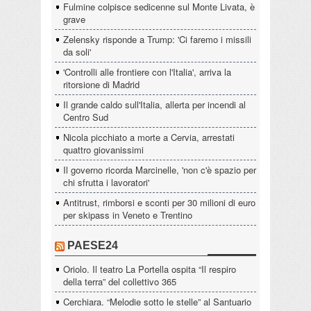
Fulmine colpisce sedicenne sul Monte Livata, è
grave
Zelensky risponde a Trump: 'Ci faremo i missili
da soli'
'Controlli alle frontiere con l'Italia', arriva la
ritorsione di Madrid
Il grande caldo sull'Italia, allerta per incendi al
Centro Sud
Nicola picchiato a morte a Cervia, arrestati
quattro giovanissimi
Il governo ricorda Marcinelle, 'non c'è spazio per
chi sfrutta i lavoratori'
Antitrust, rimborsi e sconti per 30 milioni di euro
per skipass in Veneto e Trentino
PAESE24
Oriolo. Il teatro La Portella ospita “Il respiro
della terra” del collettivo 365
Cerchiara. “Melodie sotto le stelle” al Santuario