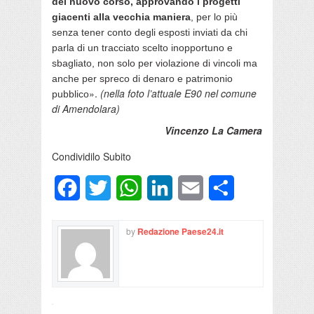
del nuovo corso, approvando i progetti
giacenti alla vecchia maniera
, per lo più
senza tener conto degli esposti inviati da chi
parla di un tracciato scelto inopportuno e
sbagliato, non solo per violazione di vincoli ma
anche per spreco di denaro e patrimonio
».
(nella foto l’attuale E90 nel comune
pubblico
di Amendolara)
Vincenzo La Camera
Condividilo Subito
Facebook
Twitter
WhatsApp
LinkedIn
Email
Condividi
by
Redazione Paese24.it