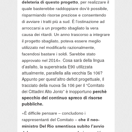
deleteria di questo progetto
, per realizzare il
quale basterebbe raddoppiare dov’è possibile,
risparmiando risorse preziose e consentendo
di avviare i tratti più a sud. È l’ostinazione ad
arroccarsi a un progetto sbagliato la vera
causa dei ritardi. Un anno trascorso a integrare
il progetto sbagliato, poteva essere meglio
utilizzato nel modificarlo razionalmente,
facendosi bastare i soldi. Sarebbe stato
Cosa sarà della lingua
approvato nel 2014».
d’asfalto, la superstrada E90 utilizzata
attualmente, parallella alla vecchia Ss 106?
Appunto per quest’altro deficit progettuale, il
tracciato della nuova Ss 106 per il “Comitato
dei Cittadini Alto Jonio” è inopportuno
perchè
specchio del continuo spreco di risorse
pubbliche.
«
È difficile pensare – concludono i
rappresentanti del Comitato –
che il neo-
ministro Del Rio smentisca subito l’avvio