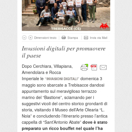
Dimensioni testo
Stampa
Invia via Mail
Invasioni digitali per promuovere
il paese
Dopo Cerchiara, Villapiana,
Amendolara e Rocca
Imperiale le
domenica 3
“INVASIONI DIGITALI”
maggio sono sbarcate a Trebisacce dandosi
appuntamento sul meraviglioso terrazzo
marino del “Bastione”, sciamando per i
suggestivi vicoli del centro storico grondanti di
storia, visitando il Museo dell’Arte Olearia “L.
Noia” e concludendo l’itinerario presso l’antica
cappella di “Sant’Antonio Abate”
dove è stato
preparato un ricco bouffet nel quale l’ha