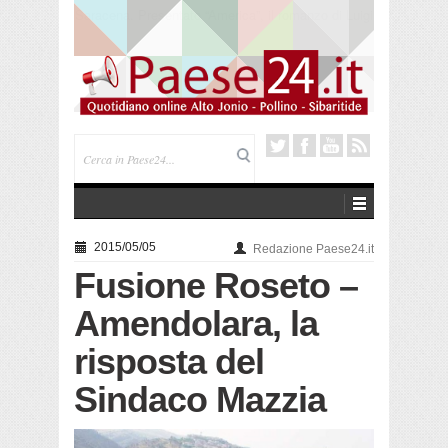
Trebisacce. Cento anni per la processione in mare
di San Rocco. Arriva la reliquia
2015/05/05
Redazione Paese24.it
Fusione Roseto –
Amendolara, la
risposta del
Sindaco Mazzia