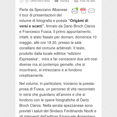
Dimensioni testo
Stampa
Invia via Mail
Parte da Spezzano Albanese
il tour di presentazioni del
volume di fotografia e poesia
“Origàmi di
versi e scatti”
, firmato da Dario Broch Ciaros
e Francesco Fusca. Il primo appuntamento,
infatti, è stato fissato per domani, domenica 10
maggio, alle ore 18.30, presso la sala
consiliare del comune arbëresh. Il testo,
prodotto dalla locale editrice “edizioni
Expressiva”, mira a far conoscere due arti così
diverse ma al contempo gemelle, che si
incontrano, si intrecciano e si fondono
creativamente.
Nel volume, in particolare, troviamo la poesia-
prosa di Fusca, un percorso di vita raccontato
in versi che guardano all’amore e che si
fondono con le opere fotografiche di Dario
Broch Ciaros. Nella serata spezzanese sono
previsti i saluti del Sindaco Ferdinando Nociti e
gli interventi dell’editore Emanuele Armentano,