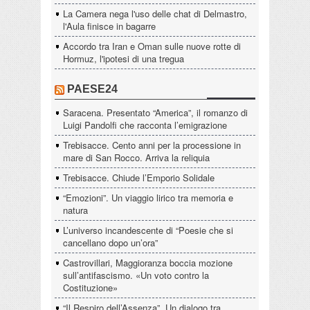
La Camera nega l'uso delle chat di Delmastro,
l'Aula finisce in bagarre
Accordo tra Iran e Oman sulle nuove rotte di
Hormuz, l'ipotesi di una tregua
PAESE24
Saracena. Presentato “America”, il romanzo di
Luigi Pandolfi che racconta l’emigrazione
Trebisacce. Cento anni per la processione in
mare di San Rocco. Arriva la reliquia
Trebisacce. Chiude l’Emporio Solidale
“Emozioni”. Un viaggio lirico tra memoria e
natura
L’universo incandescente di “Poesie che si
cancellano dopo un’ora”
Castrovillari, Maggioranza boccia mozione
sull’antifascismo. «Un voto contro la
Costituzione»
“Il Respiro dell’Assenza”. Un dialogo tra