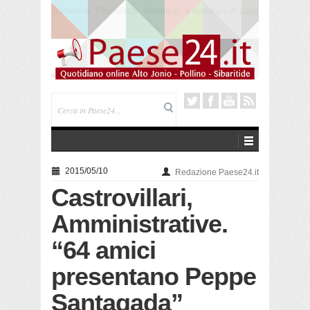
Trebisacce. Cento anni per la processione in mare
di San Rocco. Arriva la reliquia
2015/05/10
Redazione Paese24.it
Castrovillari,
Amministrative.
“64 amici
presentano Peppe
Santagada”