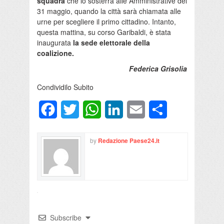
squadra
che lo sosterrà alle Amministrative del
31 maggio, quando la città sarà chiamata alle
urne per scegliere il primo cittadino. Intanto,
questa mattina, su corso Garibaldi, è stata
inaugurata
la sede elettorale della
coalizione.
Federica Grisolia
Condividilo Subito
Facebook
Twitter
WhatsApp
LinkedIn
Email
Condividi
by
Redazione Paese24.it
Subscribe