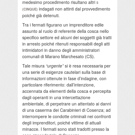
medesimo procedimento risultano altri
5
indagati non attinti dal provvedimento
(CINQUE)
poiché già detenuti.
Tra i fermati figurano un imprenditore edile
assunto al ruolo di referente della cosca nello
specifico settore ed alcuni dei soggetti già tratti
in arresto poiché ritenuti responsabili degli atti
intimidatori in danno degli amministratori
comunali di Marano Marchesato (CS).
Tale misura
“urgente”
si è resa necessaria per
una serie di esigenze cautelari sulla base di
informazioni ottenute in fase d’indagine, con
particolare riferimento: dall’intenzione,
accennata da elementi della cosca e percepita
dagli operanti in una intercettazione
ambientale, di perpetrare un attentato ai danni
di una caserma dei Carabinieri di Cosenza; ad
interrompere le condotte criminali nei confronti
degli imprenditori, poiché vittime di attuali
minacce. I fermati sono stati tradotti presso la