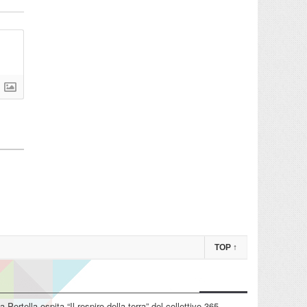
TOP
↑
La Portella ospita “Il respiro della terra” del collettivo 365