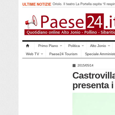
Cerchiara. “Melodie sotto le stelle” al Sa
ULTIME NOTIZIE
Armi
Primo Piano
Politica
Alto Jonio
Web TV
Paese24 Tourism
Speciale Amminist
2015/05/14
Castrovill
presenta i