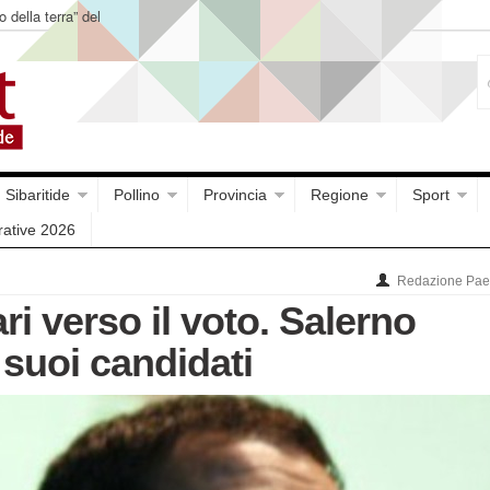
ntuario Madonna delle
Sibaritide
Pollino
Provincia
Regione
Sport
rative 2026
Redazione Paes
ari verso il voto. Salerno
 suoi candidati