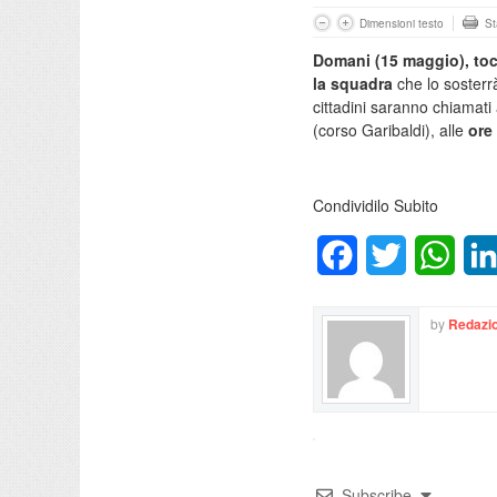
Dimensioni testo
S
Domani (15 maggio), toc
la squadra
che lo sosterr
cittadini saranno chiamati
(corso Garibaldi), alle
ore
Condividilo Subito
Facebook
Twitter
What
by
Redazio
Subscribe