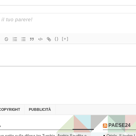
{}
[+]
COPYRIGHT
PUBBLICITÀ
A
PAESE24
un patto sulla difesa tra Turchia, Arabia Saudita e
Oriolo. Il teatro 