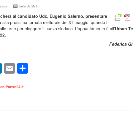
tampa
Invia via Mail
cherà al candidato Udc, Eugenio Salerno, presentare
à alla prossima tornata elettorale del 31 maggio, quando i
 alle urne per eleggere il nuovo sindaco. L’appuntamento è all’
Urban Te
 22.
Federica Gr
sApp
LinkedIn
Email
Condividi
ne Paese24.it